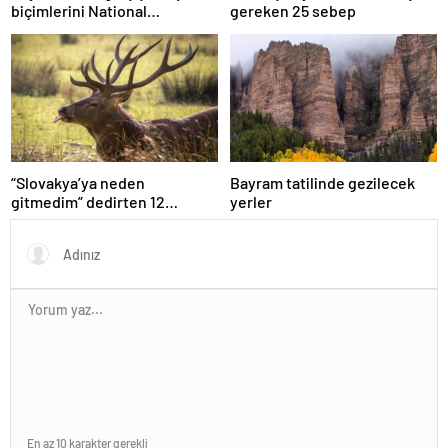
biçimlerini National
gereken 25 sebep
Geographic görüntüledi.
“Slovakya’ya neden
Bayram tatilinde gezilecek
gitmedim” dedirten 12
yerler
fotoğraf
En az 10 karakter gerekli