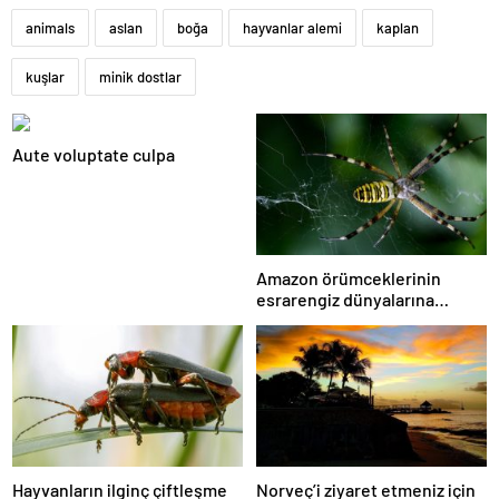
animals
aslan
boğa
hayvanlar alemi
kaplan
kuşlar
minik dostlar
Aute voluptate culpa
Amazon örümceklerinin
esrarengiz dünyalarına
gitmeye hazır olun.
Hayvanların ilginç çiftleşme
Norveç’i ziyaret etmeniz için