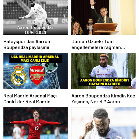
Hatayspor’dan Aarron
Dursun Özbek: Tüm
Boupendza paylaşımı
engellemelere rağmen
hedefimize ilerliyoruz
Real Madrid Arsenal Maçı
Aaron Boupendza Kimdir, Kaç
Canlı İzle: Real Madrid
Yaşında, Nereli? Aaron
Arsenal Maçı Hangi Kanalda?
Boupendza neden öldü?
Real Madrid Arsenal Maçı Ne
Süper Lig’in eski gol kralı
Zaman, Saat Kaçta? İşte Maç
hayatını kaybetti!
Kadrosu