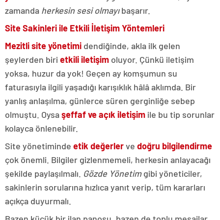
zamanda
herkesin sesi olmayı
başarır.
Site Sakinleri ile Etkili İletişim Yöntemleri
Mezitli site yönetimi
dendiğinde, akla ilk gelen
şeylerden biri
etkili iletişim
oluyor. Çünkü iletişim
yoksa, huzur da yok! Geçen ay komşumun su
faturasıyla ilgili yaşadığı karışıklık hâlâ aklımda. Bir
yanlış anlaşılma, günlerce süren gerginliğe sebep
olmuştu. Oysa
şeffaf ve açık iletişim
ile bu tip sorunlar
kolayca önlenebilir.
Site yönetiminde
etik değerler
ve
doğru bilgilendirme
çok önemli. Bilgiler gizlenmemeli, herkesin anlayacağı
şekilde paylaşılmalı.
Gözde Yönetim
gibi yöneticiler,
sakinlerin sorularına hızlıca yanıt verip, tüm kararları
açıkça duyurmalı.
Bazen küçük bir ilan panosu, bazen de toplu mesajlar