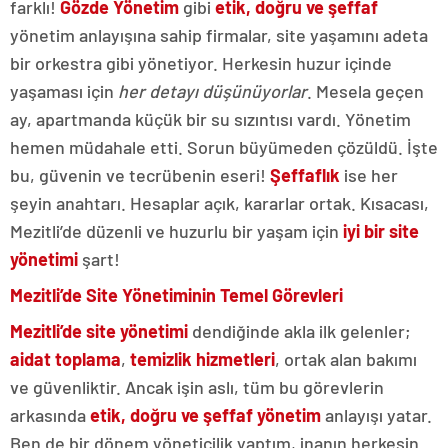
farklı!
Gözde Yönetim
gibi
etik, doğru ve şeffaf
yönetim anlayışına sahip firmalar, site yaşamını adeta
bir orkestra gibi yönetiyor. Herkesin huzur içinde
yaşaması için
her detayı düşünüyorlar
. Mesela geçen
ay, apartmanda küçük bir su sızıntısı vardı. Yönetim
hemen müdahale etti. Sorun büyümeden çözüldü. İşte
bu, güvenin ve tecrübenin eseri!
Şeffaflık
ise her
şeyin anahtarı. Hesaplar açık, kararlar ortak. Kısacası,
Mezitli’de düzenli ve huzurlu bir yaşam için
iyi bir site
yönetimi
şart!
Mezitli’de Site Yönetiminin Temel Görevleri
Mezitli’de site yönetimi
dendiğinde akla ilk gelenler;
aidat toplama
,
temizlik hizmetleri
, ortak alan bakımı
ve güvenliktir. Ancak işin aslı, tüm bu görevlerin
arkasında
etik, doğru ve şeffaf yönetim
anlayışı yatar.
Ben de bir dönem yöneticilik yaptım, inanın herkesin