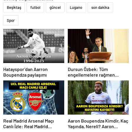
Beşiktaş
futbol
güncel
Lugano
son dakika
Spor
Hatayspor’dan Aarron
Dursun Özbek: Tüm
Boupendza paylaşımı
engellemelere rağmen
hedefimize ilerliyoruz
Real Madrid Arsenal Maçı
Aaron Boupendza Kimdir, Kaç
Canlı İzle: Real Madrid
Yaşında, Nereli? Aaron
Arsenal Maçı Hangi Kanalda?
Boupendza neden öldü?