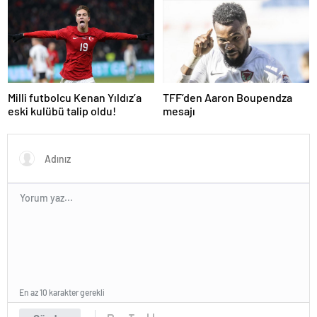
Real Madrid Arsenal Maçı Ne
Süper Lig’in eski gol kralı
Zaman, Saat Kaçta? İşte Maç
hayatını kaybetti!
Kadrosu
Milli futbolcu Kenan Yıldız’a
TFF’den Aaron Boupendza
eski kulübü talip oldu!
mesajı
En az 10 karakter gerekli