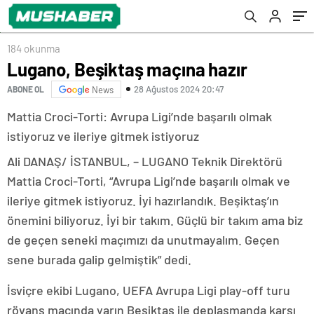
184 okunma
Lugano, Beşiktaş maçına hazır
28 Ağustos 2024 20:47
ABONE OL
News
Mattia Croci-Torti: Avrupa Ligi’nde başarılı olmak
istiyoruz ve ileriye gitmek istiyoruz
Ali DANAŞ/ İSTANBUL, – LUGANO Teknik Direktörü
Mattia Croci-Torti, “Avrupa Ligi’nde başarılı olmak ve
ileriye gitmek istiyoruz. İyi hazırlandık. Beşiktaş’ın
önemini biliyoruz. İyi bir takım. Güçlü bir takım ama biz
de geçen seneki maçımızı da unutmayalım. Geçen
sene burada galip gelmiştik” dedi.
İsviçre ekibi Lugano, UEFA Avrupa Ligi play-off turu
rövanş maçında yarın Beşiktaş ile deplasmanda karşı