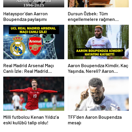
Hatayspor’dan Aarron
Dursun Özbek: Tüm
Boupendza paylaşımı
engellemelere rağmen
hedefimize ilerliyoruz
Real Madrid Arsenal Maçı
Aaron Boupendza Kimdir, Kaç
Canlı İzle: Real Madrid
Yaşında, Nereli? Aaron
Arsenal Maçı Hangi Kanalda?
Boupendza neden öldü?
Real Madrid Arsenal Maçı Ne
Süper Lig’in eski gol kralı
Zaman, Saat Kaçta? İşte Maç
hayatını kaybetti!
Kadrosu
Milli futbolcu Kenan Yıldız’a
TFF’den Aaron Boupendza
eski kulübü talip oldu!
mesajı