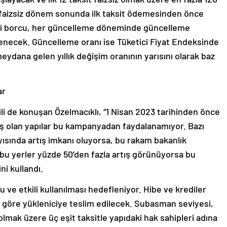
faizsiz dönem sonunda ilk taksit ödemesinden önce
edi borcu, her güncelleme döneminde güncelleme
enecek. Güncelleme oranı ise Tüketici Fiyat Endeksinde
meydana gelen yıllık değişim oranının yarısını olarak baz
ar
i de konuşan Özelmacıklı, “1 Nisan 2023 tarihinden önce
ş olan yapılar bu kampanyadan faydalanamıyor. Bazı
ısında artış imkanı oluyorsa, bu rakam bakanlık
, bu yerler yüzde 50’den fazla artış görünüyorsa bu
i kullandı.
e etkili kullanılması hedefleniyor. Hibe ve krediler
 göre yükleniciye teslim edilecek. Subasman seviyesi,
 olmak üzere üç eşit taksitle yapıdaki hak sahipleri adına