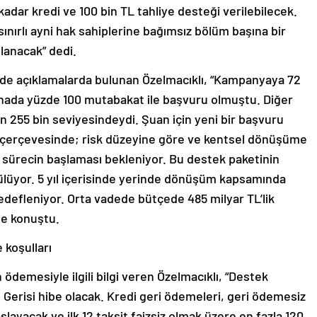
kadar kredi ve 100 bin TL tahliye desteği verilebilecek.
 sınırlı ayni hak sahiplerine bağımsız bölüm başına bir
lanacak” dedi.
de açıklamalarda bulunan Özelmacıklı, “Kampanyaya 72
inada yüzde 100 mutabakat ile başvuru olmuştu. Diğer
n 255 bin seviyesindeydi. Şuan için yeni bir başvuru
r çerçevesinde; risk düzeyine göre ve kentsel dönüşüme
r sürecin başlaması bekleniyor. Bu destek paketinin
ülüyor. 5 yıl içerisinde yerinde dönüşüm kapsamında
defleniyor. Orta vadede bütçede 485 milyar TL’lik
ye konuştu.
koşulları
 ödemesiyle ilgili bilgi veren Özelmacıklı, “Destek
. Gerisi hibe olacak. Kredi geri ödemeleri, geri ödemesiz
layacak ve ilk 12 taksit faizsiz olmak üzere en fazla 120