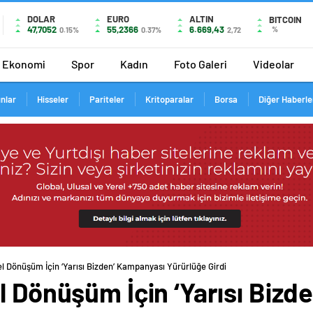
DOLAR
EURO
ALTIN
BITCOIN
47,7052
55,2366
6.669,43
%
0.15%
0.37%
2,72
Ekonomi
Spor
Kadın
Foto Galeri
Videolar
ınlar
Hisseler
Pariteler
Kritoparalar
Borsa
Diğer Haberle
el Dönüşüm İçin ‘Yarısı Bizden’ Kampanyası Yürürlüğe Girdi
l Dönüşüm İçin ‘Yarısı Biz