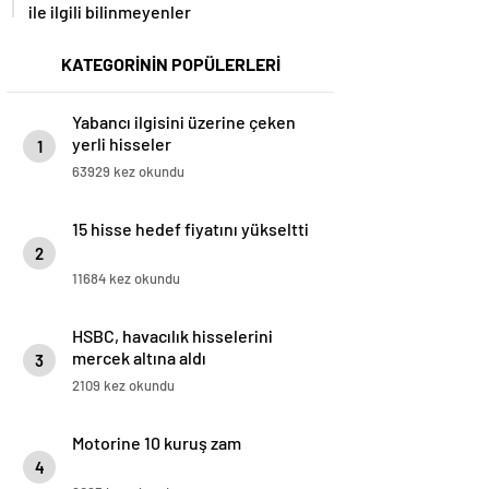
ile ilgili bilinmeyenler
KATEGORİNİN POPÜLERLERİ
Yabancı ilgisini üzerine çeken
yerli hisseler
1
63929 kez okundu
15 hisse hedef fiyatını yükseltti
2
11684 kez okundu
HSBC, havacılık hisselerini
mercek altına aldı
3
2109 kez okundu
Motorine 10 kuruş zam
4