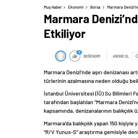
Muş Haber
Ekonomi
Borsa
Marmara Denizi’nde
Marmara Denizi’nde
Etkiliyor
0
BEĞENDİM
ABONE OL
Marmara Denizi’nde aşırı denizanası artış
türlerinin azalmasına neden olduğu beli
İstanbul Üniversitesi (İÜ) Su Bilimleri Fa
tarafından başlatılan “Marmara Denizi’nd
kapsamında, denizanalarının balıkçılık üz
Marmara’da balıkçılık yapan 150 kişiyle
“R/V Yunus-S” araştırma gemisiyle deniz