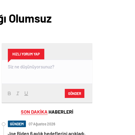
ığı Olumsuz
HIZLI YORUM YAP
GÖNDER
SON DAKİKA
HABERLERİ
GÜNDEM
07 Ağustos 2026
Joe Biden 6 aylık hedeflerini açıkladı.