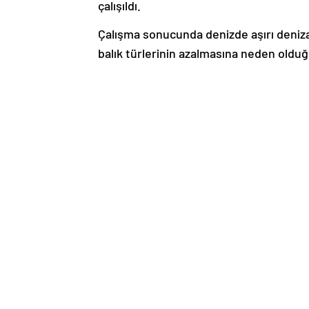
çalışıldı.
Çalışma sonucunda denizde aşırı denizan
balık türlerinin azalmasına neden olduğu
“Endüstriyel balıkçılar denizanalarıyla 
İstanbul Üniversitesi (İÜ) Su Bilimleri F
Bölümü Öğretim Üyesi Prof. Dr. Firdes S
bilgiler verdi.
Hem endüstriyel hem de küçük ölçekli ba
denizanalarının faaliyetler üzerindeki etk
çoğalmasından olumsuz etkilendiğini ka
balıkçıların hedeflediği türleri avlayama
Denizanası artışları nedeniyle balıkçıla
anlatan Karakulak, “İş güçleri artıyor, a
Denizde daha fazla kaldıkları için dah