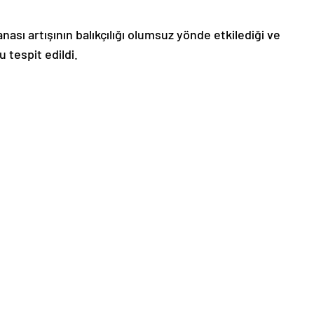
ası artışının balıkçılığı olumsuz yönde etkilediği ve
 tespit edildi.
mücadele edebiliyor”
akültesi Balıkçılık ve Su Ürünleri İşleme Teknolojisi
aadet Karakulak, AA muhabirine araştırmalarıyla ilgili
lıkçılarla yüz yüze bir anket çalışması yaparak
ilerini belirlediklerini ve tüm balıkçıların bu türün aşırı
ydeden Karakulak, ağların gözlerinin tıkanmasıyla
masının büyük bir sıkıntı yarattığını dile getirdi.
rın artık daha çok denizde vakit geçirmeye başladığını
ttıkları ağları denizden toplamakta zorluk çekiyorlar.
a fazla mazot yakıyorlar ve ekonomik anlamda da mağdur