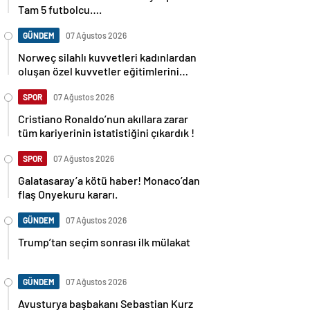
Tam 5 futbolcu….
GÜNDEM
07 Ağustos 2026
Norweç silahlı kuvvetleri kadınlardan
oluşan özel kuvvetler eğitimlerini
başlattı.
SPOR
07 Ağustos 2026
Cristiano Ronaldo’nun akıllara zarar
tüm kariyerinin istatistiğini çıkardık !
SPOR
07 Ağustos 2026
Galatasaray’a kötü haber! Monaco’dan
flaş Onyekuru kararı.
GÜNDEM
07 Ağustos 2026
Trump’tan seçim sonrası ilk mülakat
GÜNDEM
07 Ağustos 2026
Avusturya başbakanı Sebastian Kurz