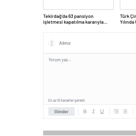
Tekirdağ’da 63 pansiyon
Türk Ç
işletmesi kapatılma kararıyla
Yılında 
karşı karşıya
En az 10 karakter gerekli
Gönder