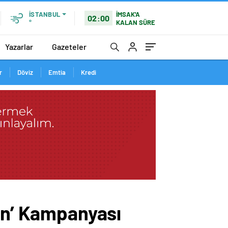
İMSAK'A
İSTANBUL
02:00
KALAN SÜRE
°
Yazarlar
Gazeteler
r
Döviz
Emtia
Kredi
den’ Kampanyası