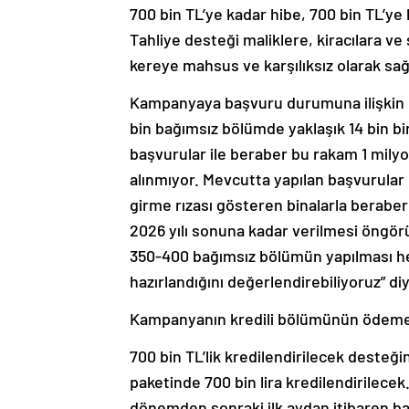
700 bin TL’ye kadar hibe, 700 bin TL’ye 
Tahliye desteği maliklere, kiracılara ve
kereye mahsus ve karşılıksız olarak sağ
Kampanyaya başvuru durumuna ilişkin 
bin bağımsız bölümde yaklaşık 14 bin b
başvurular ile beraber bu rakam 1 milyo
alınmıyor. Mevcutta yapılan başvurula
girme rızası gösteren binalarla berabe
2026 yılı sonuna kadar verilmesi öngör
350-400 bağımsız bölümün yapılması he
hazırlandığını değerlendirebiliyoruz” di
Kampanyanın kredili bölümünün ödeme 
700 bin TL’lik kredilendirilecek desteğin
paketinde 700 bin lira kredilendirilecek
dönemden sonraki ilk aydan itibaren baş