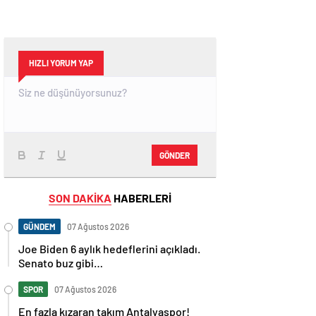
HIZLI YORUM YAP
GÖNDER
SON DAKİKA
HABERLERİ
GÜNDEM
07 Ağustos 2026
Joe Biden 6 aylık hedeflerini açıkladı.
Senato buz gibi…
SPOR
07 Ağustos 2026
En fazla kızaran takım Antalyaspor!