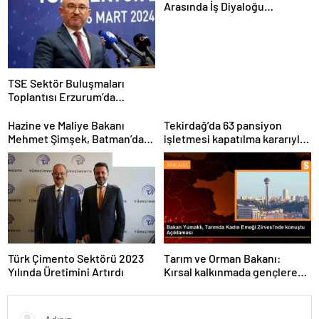
Arasında İş Diyaloğu
Toplantısı Gerçekleştirildi
TSE Sektör Buluşmaları
Toplantısı Erzurum’da
Gerçekleştirildi
Hazine ve Maliye Bakanı
Tekirdağ’da 63 pansiyon
Mehmet Şimşek, Batman’da
işletmesi kapatılma kararıyla
medikal malzeme üretimi
karşı karşıya
yapacak bir fabrikanın
açılışını gerçekleştirdi
Türk Çimento Sektörü 2023
Tarım ve Orman Bakanı:
Yılında Üretimini Artırdı
Kırsal kalkınmada gençlere
ve kadınlara pozitif ayrımcılık
yapıyoruz