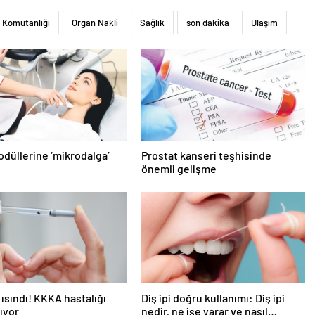
i Komutanlığı
Organ Nakli
Sağlık
son dakika
Ulaşım
nodüllerine ‘mikrodalga’
Prostat kanseri teşhisinde
önemli gelişme
 ısındı! KKKA hastalığı
Diş ipi doğru kullanımı: Diş ipi
tıyor
nedir, ne işe yarar ve nasıl