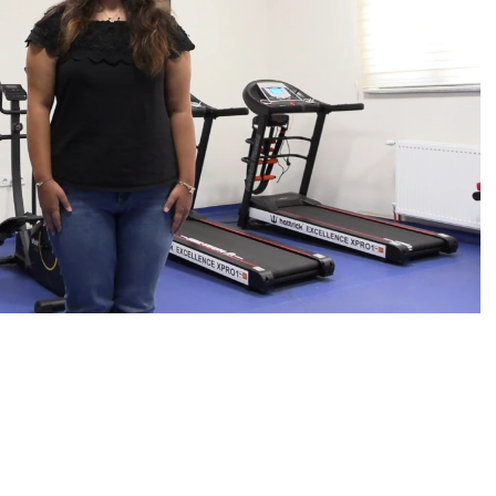
0
News
 Duru (18), Sağlıklı Hayat Merkezi’nden (SHM) aldığı