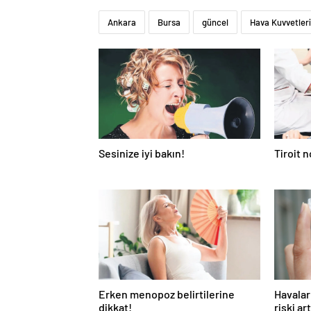
Ankara
Bursa
güncel
Hava Kuvvetler
Sesinize iyi bakın!
Tiroit 
Erken menopoz belirtilerine
Havalar
dikkat!
riski ar