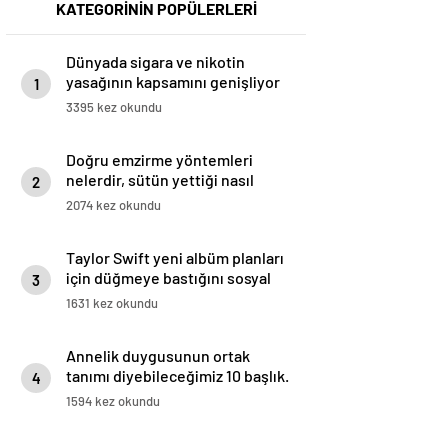
KATEGORİNİN POPÜLERLERİ
Dünyada sigara ve nikotin
yasağının kapsamını genişliyor
1
3395 kez okundu
Doğru emzirme yöntemleri
nelerdir, sütün yettiği nasıl
2
anlaşılır?
2074 kez okundu
Taylor Swift yeni albüm planları
için düğmeye bastığını sosyal
3
medyadan duyurdu!
1631 kez okundu
Annelik duygusunun ortak
tanımı diyebileceğimiz 10 başlık.
4
1594 kez okundu