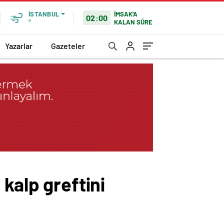
İMSAK'A
İSTANBUL
02:00
KALAN SÜRE
°
Yazarlar
Gazeteler
kalp greftini