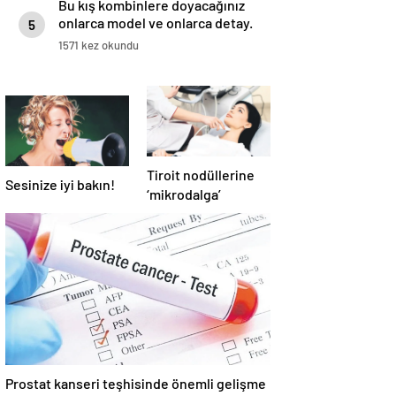
Bu kış kombinlere doyacağınız
onlarca model ve onlarca detay.
5
1571 kez okundu
Tiroit nodüllerine
Sesinize iyi bakın!
‘mikrodalga’
Prostat kanseri teşhisinde önemli gelişme