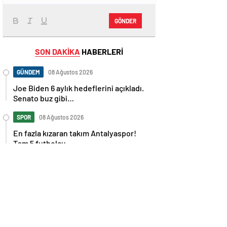
GÖNDER
SON DAKİKA
HABERLERİ
GÜNDEM
08 Ağustos 2026
Joe Biden 6 aylık hedeflerini açıkladı.
Senato buz gibi…
SPOR
08 Ağustos 2026
En fazla kızaran takım Antalyaspor!
Tam 5 futbolcu….
GÜNDEM
08 Ağustos 2026
Norweç silahlı kuvvetleri kadınlardan
oluşan özel kuvvetler eğitimlerini
başlattı.
SPOR
08 Ağustos 2026
Cristiano Ronaldo’nun akıllara zarar