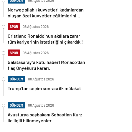
GÜNDEM
08 Ağustos 2026
Norweç silahlı kuvvetleri kadınlardan
oluşan özel kuvvetler eğitimlerini
başlattı.
SPOR
08 Ağustos 2026
Cristiano Ronaldo’nun akıllara zarar
tüm kariyerinin istatistiğini çıkardık !
SPOR
08 Ağustos 2026
Galatasaray’a kötü haber! Monaco’dan
flaş Onyekuru kararı.
GÜNDEM
08 Ağustos 2026
Trump’tan seçim sonrası ilk mülakat
GÜNDEM
08 Ağustos 2026
Avusturya başbakanı Sebastian Kurz
ile ilgili bilinmeyenler