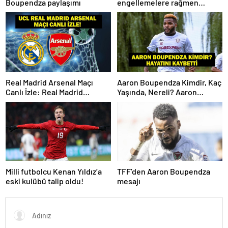
Boupendza paylaşımı
engellemelere rağmen
hedefimize ilerliyoruz
Real Madrid Arsenal Maçı
Aaron Boupendza Kimdir, Kaç
Canlı İzle: Real Madrid
Yaşında, Nereli? Aaron
Arsenal Maçı Hangi Kanalda?
Boupendza neden öldü?
Real Madrid Arsenal Maçı Ne
Süper Lig’in eski gol kralı
Zaman, Saat Kaçta? İşte Maç
hayatını kaybetti!
Kadrosu
Milli futbolcu Kenan Yıldız’a
TFF’den Aaron Boupendza
eski kulübü talip oldu!
mesajı