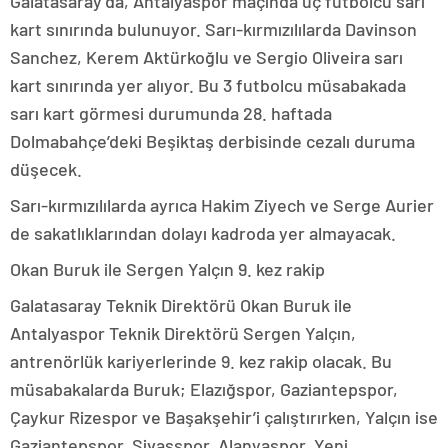
Galatasaray’da, Antalyaspor maçında üç futbolcu sarı
kart sınırında bulunuyor. Sarı-kırmızılılarda Davinson
Sanchez, Kerem Aktürkoğlu ve Sergio Oliveira sarı
kart sınırında yer alıyor. Bu 3 futbolcu müsabakada
sarı kart görmesi durumunda 28. haftada
Dolmabahçe’deki Beşiktaş derbisinde cezalı duruma
düşecek.
Sarı-kırmızılılarda ayrıca Hakim Ziyech ve Serge Aurier
de sakatlıklarından dolayı kadroda yer almayacak.
Okan Buruk ile Sergen Yalçın 9. kez rakip
Galatasaray Teknik Direktörü Okan Buruk ile
Antalyaspor Teknik Direktörü Sergen Yalçın,
antrenörlük kariyerlerinde 9. kez rakip olacak. Bu
müsabakalarda Buruk; Elazığspor, Gaziantepspor,
Çaykur Rizespor ve Başakşehir’i çalıştırırken, Yalçın ise
Gaziantepspor, Sivasspor, Alanyaspor, Yeni