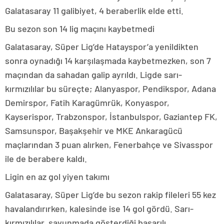
Galatasaray 11 galibiyet, 4 beraberlik elde etti.
Bu sezon son 14 lig maçını kaybetmedi
Galatasaray, Süper Lig’de Hatayspor’a yenildikten
sonra oynadığı 14 karşılaşmada kaybetmezken, son 7
maçından da sahadan galip ayrıldı. Ligde sarı-
kırmızılılar bu süreçte; Alanyaspor, Pendikspor, Adana
Demirspor, Fatih Karagümrük, Konyaspor,
Kayserispor, Trabzonspor, İstanbulspor, Gaziantep FK,
Samsunspor, Başakşehir ve MKE Ankaragücü
maçlarından 3 puan alırken, Fenerbahçe ve Sivasspor
ile de berabere kaldı.
Ligin en az gol yiyen takımı
Galatasaray, Süper Lig’de bu sezon rakip fileleri 55 kez
havalandırırken, kalesinde ise 14 gol gördü. Sarı-
kırmızılılar, savunmada gösterdiği başarılı