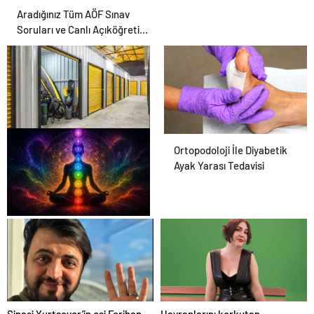
Aradığınız Tüm AÖF Sınav
Soruları ve Canlı Açıköğretim
Forumu Burada
Eşya Depolama Rehberi
Ortopodoloji İle Diyabetik
Ayak Yarası Tedavisi
Zihnin Gizemli Sınırları ve
Ötesi : Nasılnedir.com
Şinasi Yurtsever’in eşi Ferihan
Hayranlarını korkutan