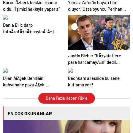
Burcu Özberk keskin nişancı
Yılmaz Zafer’in hayatı film
oldu! “İşimizi hakkıyla yaparız”
oluyor! Usta oyuncu Perihan
Savaş, Engin Akyürek oynasın
istiyor
Danla Bilic darp
fotoÄrafÄ±nÄ± paylaÅtÄ± |
Eski sevgilisinin ilk ifadesi
ortaya Ã§Ä±ktÄ±
Justin Bieber “KÄ±yafetlere
para harcamayÄ±n” dedi!
Nedeni ortaya Ã§Ä±ktÄ±
Dilan ÃiÃ§ek Denizâin
Bechkam ailesinde bu sene
kahvehane pozu Ã§ok
kutlama yok!
konuÅuldu!
Daha Fazla Haber Yükle
EN ÇOK OKUNANLAR