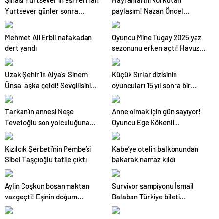
Yurtsever günler sonra
paylaşım! Nazan Öncel
paylaşım yaptı
hastaneye kaldırıldı
Mehmet Ali Erbil nafakadan
Oyuncu Mine Tugay 2025 yaz
dert yandı
sezonunu erken açtı! Havuz
fotoğrafları gündem oldu
Uzak Şehir’in Alya’sı Sinem
Küçük Sırlar dizisinin
Ünsal aşka geldi! Sevgilisinin
oyuncuları 15 yıl sonra bir
doğum gününü kutladı
arada
Tarkan’ın annesi Neşe
Anne olmak için gün sayıyor!
Tevetoğlu son yolculuğuna
Oyuncu Ege Kökenli
uğurlanıyor! Ünlü isimler akın
duygularını paylaştı
etti
Kızılcık Şerbeti’nin Pembe’si
Kabe’ye otelin balkonundan
Sibel Taşçıoğlu tatile çıktı
bakarak namaz kıldı
Aylin Coşkun boşanmaktan
Survivor şampiyonu İsmail
vazgeçti! Eşinin doğum
Balaban Türkiye bileti
gününü sosyal medyadan
kazandı! Hamile eşi İlayda
kutladı
Şeker mutluluktan ağladı