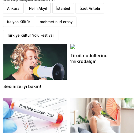
Ankara
Helin Akyıl
İstanbul
İzzet Antebi
Kalyon Kültür
mehmet nuri ersoy
Türkiye Kültür Yolu Festivali
Tiroit nodüllerine
‘mikrodalga’
Sesinize iyi bakın!