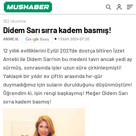
162 okunma
Didem Sarı sırra kadem basmış!
1 Ekim 2024 07:20
ABONE OL
News
12 yıllık evliliklerini Eylül 2021’de dostça bitiren İzzet
Antebi ile Didem Sarı’nın bu medeni tavrı ancak yedi ay
sürmüş, sonrasında işler uzun süre çirkinleşmişti!
Yaklaşık bir yıldır ex çiftin arasında hır-gür
duymadığımız için suların durulduğunu düşünmüştüm!
Öğrendim ki, işin rengi başkaymış! Meğer Didem Sarı
sırra kadem basmış!