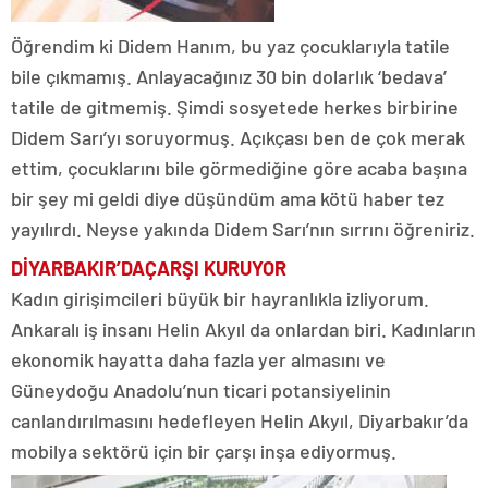
Öğrendim ki Didem Hanım, bu yaz çocuklarıyla tatile
bile çıkmamış. Anlayacağınız 30 bin dolarlık ‘bedava’
tatile de gitmemiş. Şimdi sosyetede herkes birbirine
Didem Sarı’yı soruyormuş. Açıkçası ben de çok merak
ettim, çocuklarını bile görmediğine göre acaba başına
bir şey mi geldi diye düşündüm ama kötü haber tez
yayılırdı. Neyse yakında Didem Sarı’nın sırrını öğreniriz.
DİYARBAKIR’DA
ÇARŞI KURUYOR
Kadın girişimcileri büyük bir hayranlıkla izliyorum.
Ankaralı iş insanı Helin Akyıl da onlardan biri. Kadınların
ekonomik hayatta daha fazla yer almasını ve
Güneydoğu Anadolu’nun ticari potansiyelinin
canlandırılmasını hedefleyen Helin Akyıl, Diyarbakır’da
mobilya sektörü için bir çarşı inşa ediyormuş.