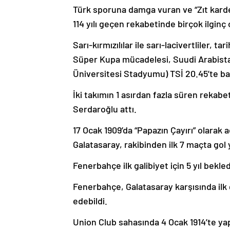
Türk sporuna damga vuran ve “Zıt kardeş
114 yılı geçen rekabetinde birçok ilginç
Sarı-kırmızılılar ile sarı-lacivertliler, t
Süper Kupa mücadelesi, Suudi Arabistan
Üniversitesi Stadyumu) TSİ 20.45’te ba
İki takımın 1 asırdan fazla süren rekabe
Serdaroğlu attı.
17 Ocak 1909’da “Papazın Çayırı” olarak 
Galatasaray, rakibinden ilk 7 maçta gol
Fenerbahçe ilk galibiyet için 5 yıl bekled
Fenerbahçe, Galatasaray karşısında ilk 
edebildi.
Union Club sahasında 4 Ocak 1914’te ya