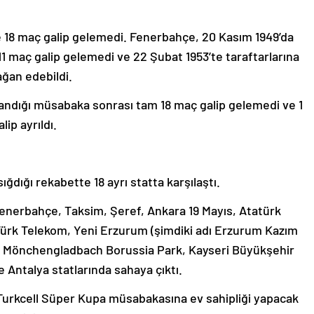
e 18 maç galip gelemedi. Fenerbahçe, 20 Kasım 1949’da
1 maç galip gelemedi ve 22 Şubat 1953’te taraftarlarına
ağan edebildi.
azandığı müsabaka sonrası tam 18 maç galip gelemedi ve 1
lip ayrıldı.
ğdığı rekabette 18 ayrı statta karşılaştı.
 Fenerbahçe, Taksim, Şeref, Ankara 19 Mayıs, Atatürk
Türk Telekom, Yeni Erzurum (şimdiki adı Erzurum Kazım
n, Mönchengladbach Borussia Park, Kayseri Büyükşehir
 Antalya statlarında sahaya çıktı.
Turkcell Süper Kupa müsabakasına ev sahipliği yapacak