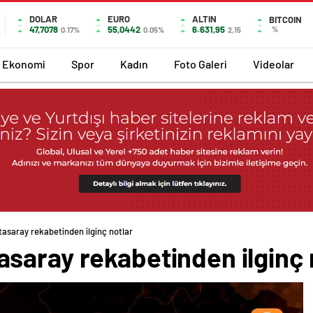
DOLAR
EURO
ALTIN
BITCOIN
47,7078
55,0442
6.631,95
%
0.17%
0.05%
2,15
Ekonomi
Spor
Kadın
Foto Galeri
Videolar
asaray rekabetinden ilginç notlar
saray rekabetinden ilginç 