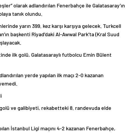
ler” olarak adlandırılan Fenerbahçe ile Galatasaray’ın
 olaya tanık olundu.
arihlerinde yarın 399. kez karşı karşıya gelecek. Turkcell
’ın başkenti Riyad’daki Al-Awwal Park’ta (Kral Suud
şlayacak.
tinde ilk golü, Galatasaraylı futbolcu Emin Bülent
adlandırılan yerde yapılan ilk maçı 2-0 kazanan
 yemedi.
i
golü ve galibiyeti, rekabetteki 8. randevuda elde
pılan İstanbul Ligi maçını 4-2 kazanan Fenerbahçe,