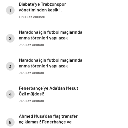
Diabate’ye Trabzonspor
yönetiminden kesik! .
1
1180 kez okundu
Maradona için futbol maçlarında
anma törenleri yapılacak
2
758 kez okundu
Maradona için futbol maçlarında
anma törenleri yapılacak
3
748 kez okundu
Fenerbahçe’ye Ada’dan Mesut
Özil müjdesi!
4
748 kez okundu
Ahmed Musa’dan flaş transfer
açıklaması! Fenerbahçe ve
5
Galatasaray…