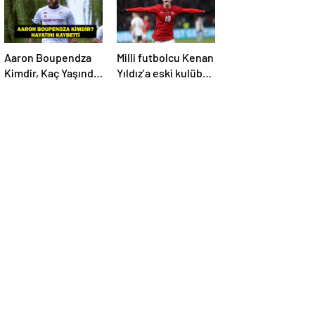
İşte Maç Kadrosu
Aaron Boupendza
Milli futbolcu Kenan
Kimdir, Kaç Yaşında,
Yıldız’a eski kulübü
Nereli? Aaron
talip oldu!
Boupendza neden
öldü? Süper Lig’in
eski gol kralı
hayatını kaybetti!