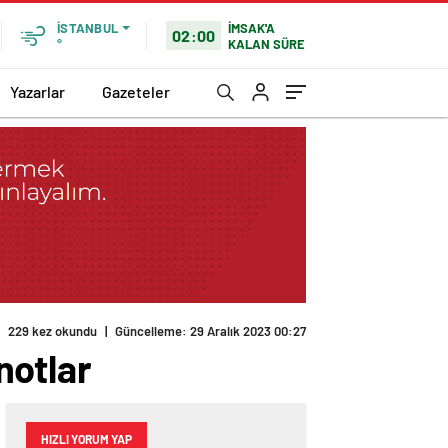
İMSAK'A
İSTANBUL
02:00
KALAN SÜRE
°
Yazarlar
Gazeteler
229 kez okundu
|
Güncelleme: 29 Aralık 2023 00:27
notlar
HIZLI YORUM YAP