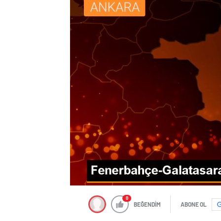
0
BEĞENDİM
ABONE OL