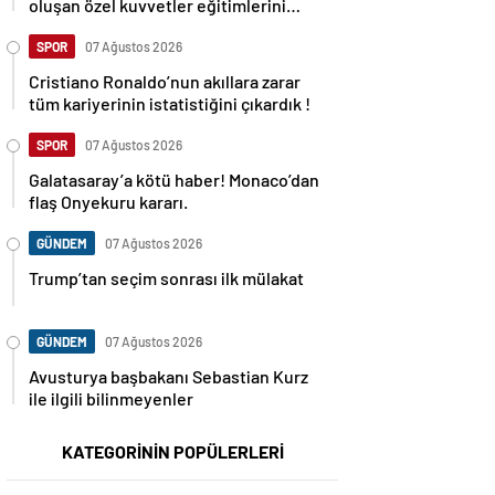
oluşan özel kuvvetler eğitimlerini
başlattı.
SPOR
07 Ağustos 2026
Cristiano Ronaldo’nun akıllara zarar
tüm kariyerinin istatistiğini çıkardık !
SPOR
07 Ağustos 2026
Galatasaray’a kötü haber! Monaco’dan
flaş Onyekuru kararı.
GÜNDEM
07 Ağustos 2026
Trump’tan seçim sonrası ilk mülakat
GÜNDEM
07 Ağustos 2026
Avusturya başbakanı Sebastian Kurz
ile ilgili bilinmeyenler
KATEGORİNİN POPÜLERLERİ