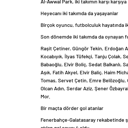
Al-Awwal Park, iki takımın karşı karşıya 
Heyecanı iki takımda da yaşayanlar
Birçok oyuncu, futbolculuk hayatında ik
Son dönemde iki takımda da oynayan fu
Raşit Çetiner, Güngör Tekin, Erdoğan A
Kocabıyık, İlyas Tüfekçi, Tanju Çolak,
Babaoğlu, Elvir Boliç, Sedat Balkanlı, 
Aşık, Fatih Akyel, Elvir Baliç, Haim Mi
Tomas, Servet Çetin, Emre Belözoğlu, 
Olcan Adın, Serdar Aziz, Şener Özbayra
Mor.
Bir maçta dörder gol atanlar
Fenerbahçe-Galatasaray rekabetinde şi
atılan gol sayısı 4 oldu.