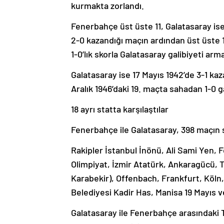
kurmakta zorlandı.
Fenerbahçe üst üste 11, Galatasaray is
2-0 kazandığı maçın ardından üst üste 1
1-0’lık skorla Galatasaray galibiyeti arm
Galatasaray ise 17 Mayıs 1942’de 3-1 k
Aralık 1946’daki 19. maçta sahadan 1-0 ga
18 ayrı statta karşılaştılar
Fenerbahçe ile Galatasaray, 398 maçın sı
Rakipler İstanbul İnönü, Ali Sami Yen,
Olimpiyat, İzmir Atatürk, Ankaragücü, 
Karabekir), Offenbach, Frankfurt, Köl
Belediyesi Kadir Has, Manisa 19 Mayıs ve
Galatasaray ile Fenerbahçe arasındaki 