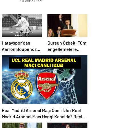
701 kez okundu
Hatayspor’dan
Dursun Özbek: Tüm
Aarron Boupendza
engellemelere
paylaşımı
rağmen hedefimize
ilerliyoruz
Real Madrid Arsenal Maçı Canlı İzle: Real
Madrid Arsenal Maçı Hangi Kanalda? Real
Madrid Arsenal Maçı Ne Zaman, Saat Kaçta?