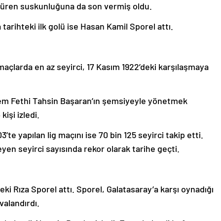
l süren suskunluğuna da son vermiş oldu.
 tarihteki ilk golü ise Hasan Kamil Sporel attı.
açlarda en az seyirci, 17 Kasım 1922’deki karşılaşmaya
akem Fethi Tahsin Başaran’ın şemsiyeyle yönetmek
işi izledi.
’te yapılan lig maçını ise 70 bin 125 seyirci takip etti.
leyen seyirci sayısında rekor olarak tarihe geçti.
ki Rıza Sporel attı. Sporel, Galatasaray’a karşı oynadığı
valandırdı.