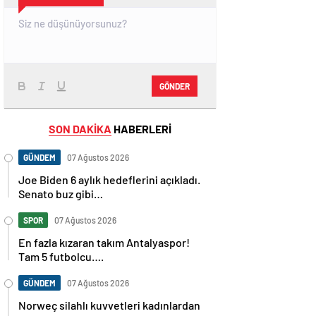
GÖNDER
SON DAKİKA
HABERLERİ
GÜNDEM
07 Ağustos 2026
Joe Biden 6 aylık hedeflerini açıkladı.
Senato buz gibi…
SPOR
07 Ağustos 2026
En fazla kızaran takım Antalyaspor!
Tam 5 futbolcu….
GÜNDEM
07 Ağustos 2026
Norweç silahlı kuvvetleri kadınlardan