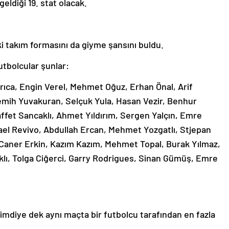
geldiği 19. stat olacak.
i takım formasını da giyme şansını buldu.
tbolcular şunlar:
rıca, Engin Verel, Mehmet Oğuz, Erhan Önal, Arif
 Semih Yuvakuran, Selçuk Yula, Hasan Vezir, Benhur
Saffet Sancaklı, Ahmet Yıldırım, Sergen Yalçın, Emre
chael Revivo, Abdullah Ercan, Mehmet Yozgatlı, Stjepan
Caner Erkin, Kazım Kazım, Mehmet Topal, Burak Yılmaz,
klı, Tolga Ciğerci, Garry Rodrigues, Sinan Gümüş, Emre
mdiye dek aynı maçta bir futbolcu tarafından en fazla