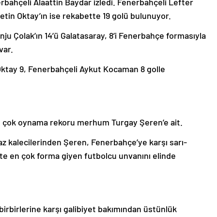
nerbahçeli Alaattin Baydar izledi. Fenerbahçeli Lefter
tin Oktay’ın ise rekabette 19 golü bulunuyor.
nju Çolak’ın 14’ü Galatasaray, 8’i Fenerbahçe formasıyla
var.
 Oktay 9, Fenerbahçeli Aykut Kocaman 8 golle
 çok oynama rekoru merhum Turgay Şeren’e ait.
az kalecilerinden Şeren, Fenerbahçe’ye karşı sarı-
ette en çok forma giyen futbolcu unvanını elinde
birbirlerine karşı galibiyet bakımından üstünlük