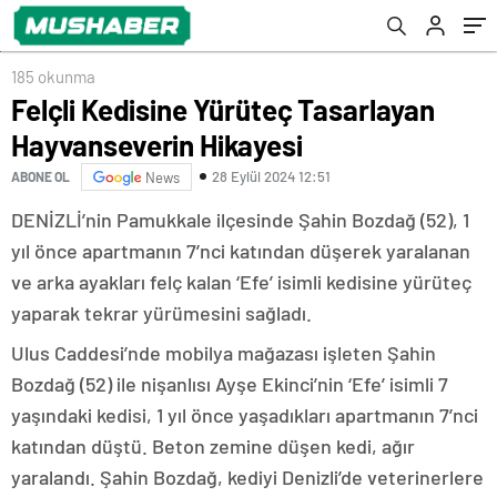
185 okunma
Felçli Kedisine Yürüteç Tasarlayan
Hayvanseverin Hikayesi
28 Eylül 2024 12:51
ABONE OL
News
DENİZLİ’nin Pamukkale ilçesinde Şahin Bozdağ (52), 1
yıl önce apartmanın 7’nci katından düşerek yaralanan
ve arka ayakları felç kalan ‘Efe’ isimli kedisine yürüteç
yaparak tekrar yürümesini sağladı.
Ulus Caddesi’nde mobilya mağazası işleten Şahin
Bozdağ (52) ile nişanlısı Ayşe Ekinci’nin ‘Efe’ isimli 7
yaşındaki kedisi, 1 yıl önce yaşadıkları apartmanın 7’nci
katından düştü. Beton zemine düşen kedi, ağır
yaralandı. Şahin Bozdağ, kediyi Denizli’de veterinerlere