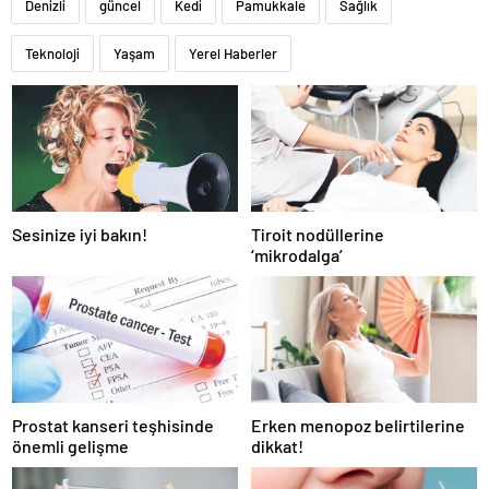
Denizli
güncel
Kedi
Pamukkale
Sağlık
Teknoloji
Yaşam
Yerel Haberler
Sesinize iyi bakın!
Tiroit nodüllerine
‘mikrodalga’
Prostat kanseri teşhisinde
Erken menopoz belirtilerine
önemli gelişme
dikkat!