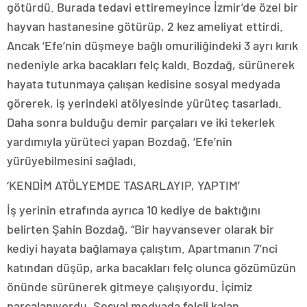
götürdü. Burada tedavi ettiremeyince İzmir’de özel bir
hayvan hastanesine götürüp, 2 kez ameliyat ettirdi.
Ancak ‘Efe’nin düşmeye bağlı omuriliğindeki 3 ayrı kırık
nedeniyle arka bacakları felç kaldı. Bozdağ, sürünerek
hayata tutunmaya çalışan kedisine sosyal medyada
görerek, iş yerindeki atölyesinde yürüteç tasarladı.
Daha sonra bulduğu demir parçaları ve iki tekerlek
yardımıyla yürüteci yapan Bozdağ, ‘Efe’nin
yürüyebilmesini sağladı.
‘KENDİM ATÖLYEMDE TASARLAYIP, YAPTIM’
İş yerinin etrafında ayrıca 10 kediye de baktığını
belirten Şahin Bozdağ, “Bir hayvansever olarak bir
kediyi hayata bağlamaya çalıştım. Apartmanın 7’nci
katından düşüp, arka bacakları felç olunca gözümüzün
önünde sürünerek gitmeye çalışıyordu. İçimiz
parçalanıyordu. Sosyal medyada felçli kalan