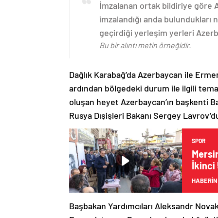
İmzalanan ortak bildiriye göre
imzalandığı anda bulundukları n
geçirdiği yerleşim yerleri Aze
Bu bir alıntı metin örneğidir.
Dağlık Karabağ’da Azerbaycan ile Erme
ardından bölgedeki durum ile ilgili t
oluşan heyet Azerbaycan’ın başkenti B
Rusya Dışişleri Bakanı Sergey Lavrov’d
SPOR
Mersi
İkinci
HABERİN
Başbakan Yardımcıları Aleksandr Nova