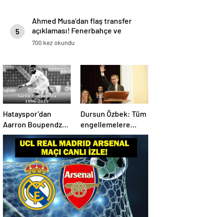
Ahmed Musa’dan flaş transfer
açıklaması! Fenerbahçe ve
5
Galatasaray…
700 kez okundu
Hatayspor’dan
Dursun Özbek: Tüm
Aarron Boupendza
engellemelere
paylaşımı
rağmen hedefimize
ilerliyoruz