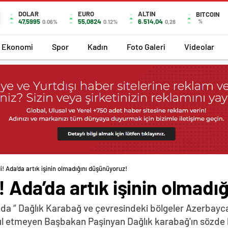
DOLAR
EURO
ALTIN
BITCOIN
47,5995
55,0824
6.514,04
%
0.06%
0.12%
0,28
Ekonomi
Spor
Kadın
Foto Galeri
Videolar
di! Ada’da artık işinin olmadığını düşünüyoruz!
i! Ada’da artık işinin olmad
da “ Dağlık Karabağ ve çevresindeki bölgeler Azerbayca
abul etmeyen Başbakan Paşinyan Dağlık karabağ'ın sözde 