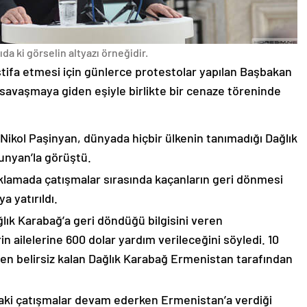
da ki görselin altyazı örneğidir.
stifa etmesi için günlerce protestolar yapılan Başbakan
avaşmaya giden eşiyle birlikte bir cenaze töreninde
 Nikol Paşinyan, dünyada hiçbir ülkenin tanımadığı Dağlık
unyan’la görüştü.
çıklamada çatışmalar sırasında kaçanların geri dönmesi
 yatırıldı.
lık Karabağ’a geri döndüğü bilgisini veren
n ailelerine 600 dolar yardım verileceğini söyledi. 10
n belirsiz kalan Dağlık Karabağ Ermenistan tarafından
ki çatışmalar devam ederken Ermenistan’a verdiği