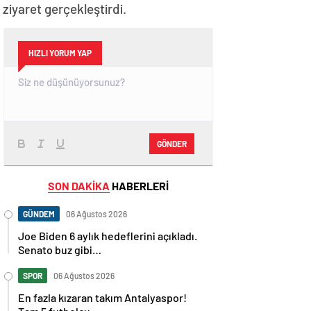
iyaret gerçekleştirdi.
HIZLI YORUM YAP
GÖNDER
SON DAKİKA
HABERLERİ
GÜNDEM
06 Ağustos 2026
Joe Biden 6 aylık hedeflerini açıkladı.
Senato buz gibi…
SPOR
06 Ağustos 2026
En fazla kızaran takım Antalyaspor!