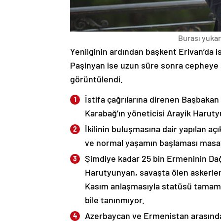
Burası yukarı
Yenilginin ardından başkent Erivan’da i
Paşinyan ise uzun süre sonra cepheye s
görüntülendi.
İstifa çağrılarına direnen Başbakan
Karabağ’ın yöneticisi Arayik Haruty
İkilinin buluşmasına dair yapılan a
ve normal yaşamın başlaması masaya
Şimdiye kadar 25 bin Ermeninin Dağ
Harutyunyan, savaşta ölen askerleri
Kasım anlaşmasıyla statüsü tamame
bile tanınmıyor.
Azerbaycan ve Ermenistan arasında