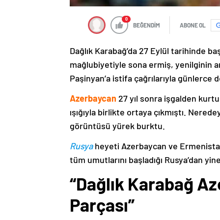
0
BEĞENDİM
ABONE OL
Dağlık Karabağ’da 27 Eylül tarihinde ba
mağlubiyetiyle sona ermiş, yenilginin 
Paşinyan’a istifa çağrılarıyla günlerce 
Azerbaycan
27 yıl sonra işgalden kurtu
ışığıyla birlikte ortaya çıkmıştı. Nere
görüntüsü yürek burktu.
Rusya
heyeti Azerbaycan ve Ermenistan
tüm umutlarını başladığı Rusya’dan yine
“Dağlık Karabağ Az
Parçası”