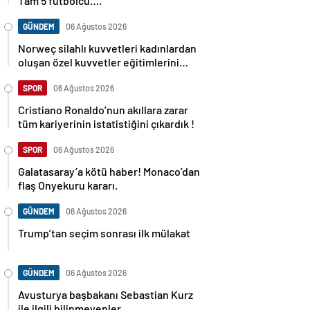
Tam 5 futbolcu….
GÜNDEM
06 Ağustos 2026
Norweç silahlı kuvvetleri kadınlardan
oluşan özel kuvvetler eğitimlerini
başlattı.
SPOR
06 Ağustos 2026
Cristiano Ronaldo’nun akıllara zarar
tüm kariyerinin istatistiğini çıkardık !
SPOR
06 Ağustos 2026
Galatasaray’a kötü haber! Monaco’dan
flaş Onyekuru kararı.
GÜNDEM
06 Ağustos 2026
Trump’tan seçim sonrası ilk mülakat
GÜNDEM
06 Ağustos 2026
Avusturya başbakanı Sebastian Kurz
ile ilgili bilinmeyenler