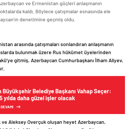
 Azerbaycan ve Ermenistan güçleri anlaşmanın
oktalarda kaldı. Böylece çatışmalar esnasında ele
rbaycan’ın denetimine geçmiş oldu.
nistan arasında çatışmaları sonlandıran anlaşmanın
emaslarda bulunmak üzere Rus hükümet üyelerinden
akü’ye gitmiş, Azerbaycan Cumhurbaşkanı İlham Aliyev,
ur.
n Büyükşehir Belediye Başkanı Vahap Seçer:
 5 yılda daha güzel işler olacak
 DEVAMI
k ve Aleksey Overçuk oluşan heyet Azerbaycan,