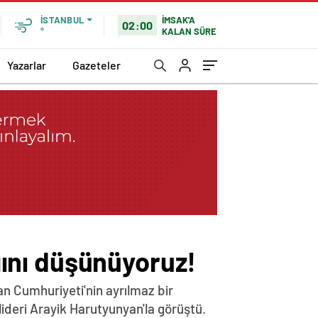
İMSAK'A
İSTANBUL
02:00
KALAN SÜRE
°
Yazarlar
Gazeteler
ığını düşünüyoruz!
n Cumhuriyeti'nin ayrılmaz bir
lideri Arayik Harutyunyan'la görüştü.