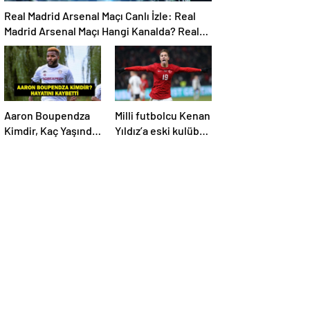
Real Madrid Arsenal Maçı Canlı İzle: Real
Madrid Arsenal Maçı Hangi Kanalda? Real
Madrid Arsenal Maçı Ne Zaman, Saat Kaçta?
İşte Maç Kadrosu
Aaron Boupendza
Milli futbolcu Kenan
Kimdir, Kaç Yaşında,
Yıldız’a eski kulübü
Nereli? Aaron
talip oldu!
Boupendza neden
öldü? Süper Lig’in
eski gol kralı
hayatını kaybetti!