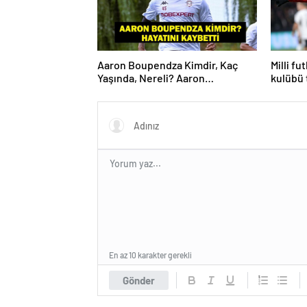
Aaron Boupendza Kimdir, Kaç
Milli fu
Yaşında, Nereli? Aaron
kulübü 
Boupendza neden öldü? Süper
Lig’in eski gol kralı hayatını
kaybetti!
En az 10 karakter gerekli
Gönder