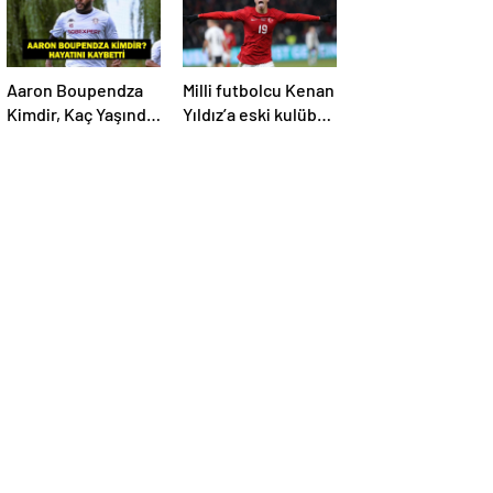
İşte Maç Kadrosu
Aaron Boupendza
Milli futbolcu Kenan
Kimdir, Kaç Yaşında,
Yıldız’a eski kulübü
Nereli? Aaron
talip oldu!
Boupendza neden
öldü? Süper Lig’in
eski gol kralı
hayatını kaybetti!