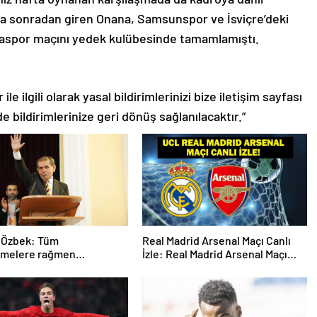
a sonradan giren Onana, Samsunspor ve İsviçre’deki
yaspor maçını yedek kulübesinde tamamlamıştı.
le ilgili olarak yasal bildirimlerinizi bize iletişim sayfası
de bildirimlerinize geri dönüş sağlanılacaktır.”
 Özbek: Tüm
Real Madrid Arsenal Maçı Canlı
emelere rağmen
İzle: Real Madrid Arsenal Maçı
ize ilerliyoruz
Hangi Kanalda? Real Madrid
Arsenal Maçı Ne Zaman, Saat
Kaçta? İşte Maç Kadrosu