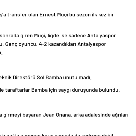
a transfer olan Ernest Muçi bu sezon ilk kez bir
sonrada giren Muçi, ligde ise sadece Antalyaspor
du. Genç oyuncu, 4-2 kazandıkları Antalyaspor
ı.
Teknik Direktörü Sol Bamba unutulmadı.
ile taraftarlar Bamba için saygı duruşunda bulundu.
 girmeyi başaran Jean Onana, arka adalesinde ağrıları
iz hafta oynanan karşılaşmada da kadroya dahil