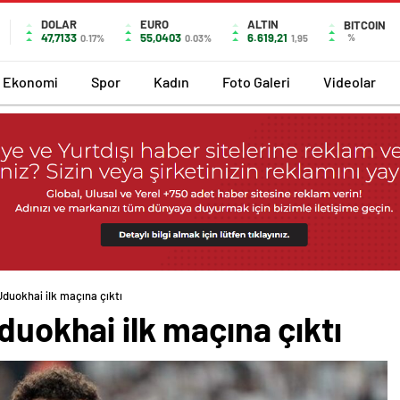
DOLAR
EURO
ALTIN
BITCOIN
47,7133
55,0403
6.619,21
%
0.17%
0.03%
1,95
Ekonomi
Spor
Kadın
Foto Galeri
Videolar
Uduokhai ilk maçına çıktı
duokhai ilk maçına çıktı