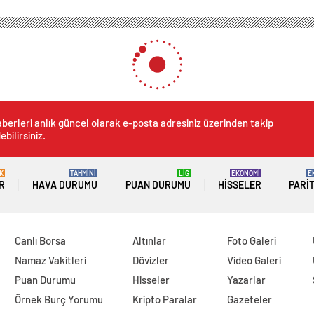
berleri anlık güncel olarak e-posta adresiniz üzerinden takip
ebilirsiniz.
K
TAHMİNİ
LİG
EKONOMİ
E
R
HAVA DURUMU
PUAN DURUMU
HISSELER
PARI
Canlı Borsa
Altınlar
Foto Galeri
Namaz Vakitleri
Dövizler
Video Galeri
Puan Durumu
Hisseler
Yazarlar
Örnek Burç Yorumu
Kripto Paralar
Gazeteler