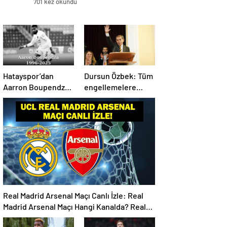
701 kez okundu
Hatayspor’dan
Dursun Özbek: Tüm
Aarron Boupendza
engellemelere
paylaşımı
rağmen hedefimize
ilerliyoruz
Real Madrid Arsenal Maçı Canlı İzle: Real
Madrid Arsenal Maçı Hangi Kanalda? Real
Madrid Arsenal Maçı Ne Zaman, Saat Kaçta?