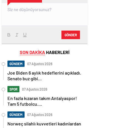
GÖNDER
SON DAKİKA
HABERLERİ
GÜNDEM
07 Ağustos 2026
Joe Biden 6 aylık hedeflerini açıkladı.
Senato buz gibi…
SPOR
07 Ağustos 2026
En fazla kızaran takım Antalyaspor!
Tam 5 futbolcu….
GÜNDEM
07 Ağustos 2026
Norweç silahlı kuvvetleri kadınlardan