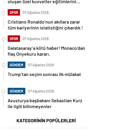
oluşan özel kuvvetler eğitimlerini
başlattı.
SPOR
07 Ağustos 2026
Cristiano Ronaldo’nun akıllara zarar
tüm kariyerinin istatistiğini çıkardık !
SPOR
07 Ağustos 2026
Galatasaray’a kötü haber! Monaco’dan
flaş Onyekuru kararı.
GÜNDEM
07 Ağustos 2026
Trump’tan seçim sonrası ilk mülakat
GÜNDEM
07 Ağustos 2026
Avusturya başbakanı Sebastian Kurz
ile ilgili bilinmeyenler
KATEGORİNİN POPÜLERLERİ