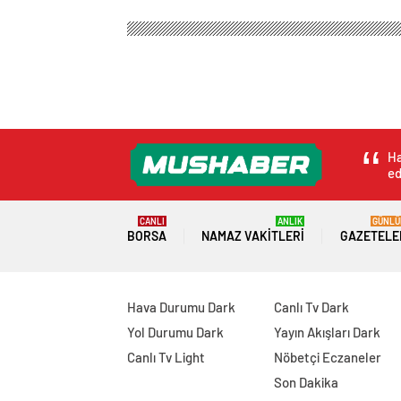
Ha
ed
CANLI
ANLIK
GÜNLÜ
BORSA
NAMAZ VAKITLERI
GAZETELE
Hava Durumu Dark
Canlı Tv Dark
Yol Durumu Dark
Yayın Akışları Dark
Canlı Tv Light
Nöbetçi Eczaneler
Son Dakika