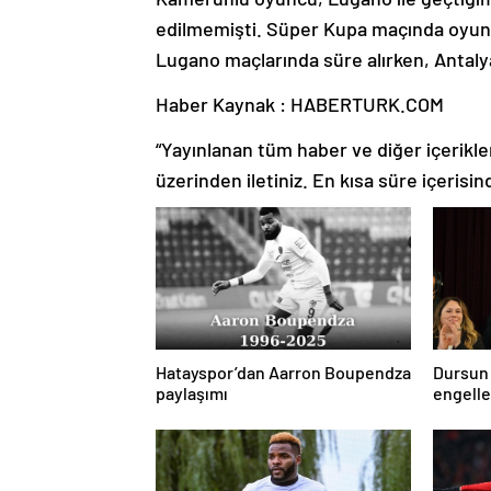
edilmemişti. Süper Kupa maçında oyun
Lugano maçlarında süre alırken, Antal
Haber Kaynak : HABERTURK.COM
“Yayınlanan tüm haber ve diğer içerikler i
üzerinden iletiniz. En kısa süre içerisin
Hatayspor’dan Aarron Boupendza
Dursun
paylaşımı
engell
hedefim