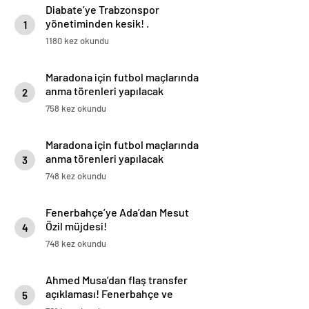
Diabate’ye Trabzonspor
yönetiminden kesik! .
1
1180 kez okundu
Maradona için futbol maçlarında
anma törenleri yapılacak
2
758 kez okundu
Maradona için futbol maçlarında
anma törenleri yapılacak
3
748 kez okundu
Fenerbahçe’ye Ada’dan Mesut
Özil müjdesi!
4
748 kez okundu
Ahmed Musa’dan flaş transfer
açıklaması! Fenerbahçe ve
5
Galatasaray…