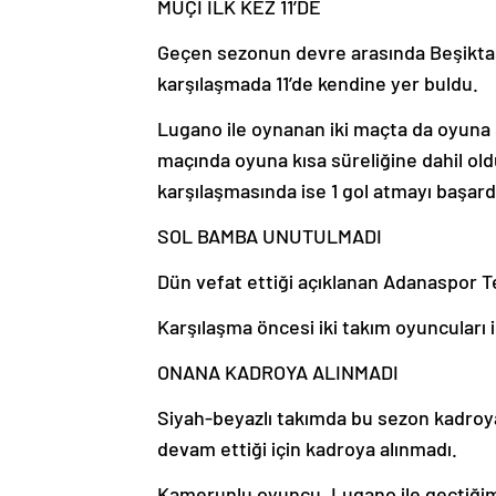
MUÇİ İLK KEZ 11’DE
Geçen sezonun devre arasında Beşiktaş’
karşılaşmada 11’de kendine yer buldu.
Lugano ile oynanan iki maçta da oyuna 
maçında oyuna kısa süreliğine dahil ol
karşılaşmasında ise 1 gol atmayı başard
SOL BAMBA UNUTULMADI
Dün vefat ettiği açıklanan Adanaspor 
Karşılaşma öncesi iki takım oyuncuları 
ONANA KADROYA ALINMADI
Siyah-beyazlı takımda bu sezon kadroya
devam ettiği için kadroya alınmadı.
Kamerunlu oyuncu, Lugano ile geçtiğim