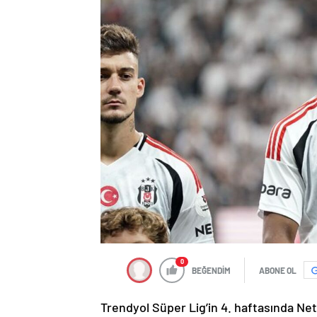
0
BEĞENDİM
ABONE OL
Trendyol Süper Lig’in 4. haftasında Ne