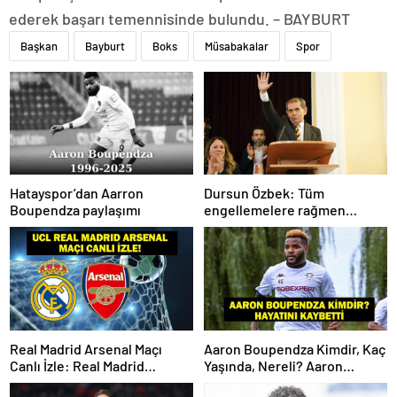
ederek başarı temennisinde bulundu. – BAYBURT
Başkan
Bayburt
Boks
Müsabakalar
Spor
Hatayspor’dan Aarron
Dursun Özbek: Tüm
Boupendza paylaşımı
engellemelere rağmen
hedefimize ilerliyoruz
Real Madrid Arsenal Maçı
Aaron Boupendza Kimdir, Kaç
Canlı İzle: Real Madrid
Yaşında, Nereli? Aaron
Arsenal Maçı Hangi Kanalda?
Boupendza neden öldü?