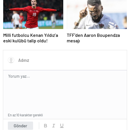
Real Madrid Arsenal Maçı Ne
Süper Lig’in eski gol kralı
Zaman, Saat Kaçta? İşte Maç
hayatını kaybetti!
Kadrosu
Milli futbolcu Kenan Yıldız’a
TFF’den Aaron Boupendza
eski kulübü talip oldu!
mesajı
En az 10 karakter gerekli
Gönder