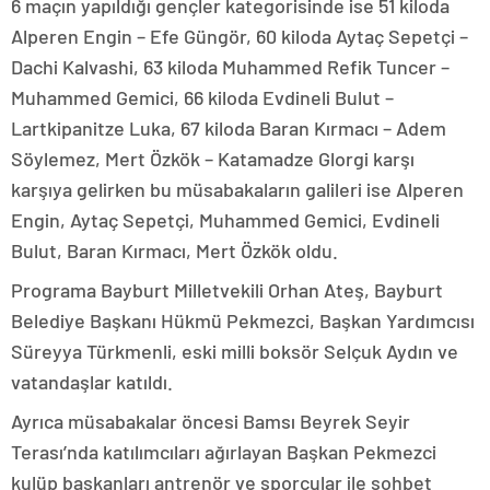
6 maçın yapıldığı gençler kategorisinde ise 51 kiloda
Alperen Engin – Efe Güngör, 60 kiloda Aytaç Sepetçi –
Dachi Kalvashi, 63 kiloda Muhammed Refik Tuncer –
Muhammed Gemici, 66 kiloda Evdineli Bulut –
Lartkipanitze Luka, 67 kiloda Baran Kırmacı – Adem
Söylemez, Mert Özkök – Katamadze Glorgi karşı
karşıya gelirken bu müsabakaların galileri ise Alperen
Engin, Aytaç Sepetçi, Muhammed Gemici, Evdineli
Bulut, Baran Kırmacı, Mert Özkök oldu.
Programa Bayburt Milletvekili Orhan Ateş, Bayburt
Belediye Başkanı Hükmü Pekmezci, Başkan Yardımcısı
Süreyya Türkmenli, eski milli boksör Selçuk Aydın ve
vatandaşlar katıldı.
Ayrıca müsabakalar öncesi Bamsı Beyrek Seyir
Terası’nda katılımcıları ağırlayan Başkan Pekmezci
kulüp başkanları antrenör ve sporcular ile sohbet