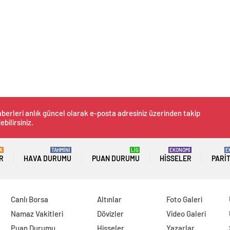
berleri anlık güncel olarak e-posta adresiniz üzerinden takip
ebilirsiniz.
K
TAHMİNİ
LİG
EKONOMİ
E
R
HAVA DURUMU
PUAN DURUMU
HISSELER
PARI
Canlı Borsa
Altınlar
Foto Galeri
Namaz Vakitleri
Dövizler
Video Galeri
Puan Durumu
Hisseler
Yazarlar