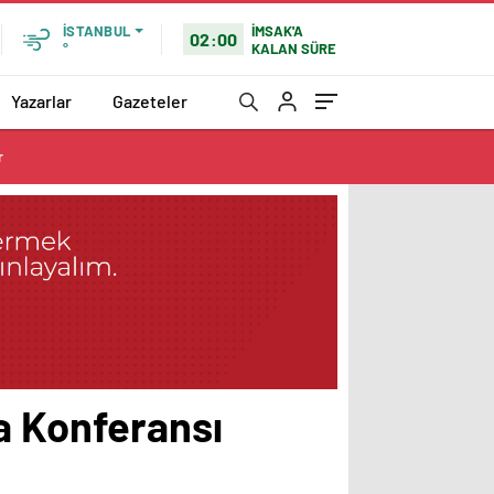
İMSAK'A
İSTANBUL
02:00
KALAN SÜRE
°
Yazarlar
Gazeteler
r
a Konferansı