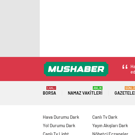
Ha
ed
CANLI
ANLIK
GÜNLÜ
BORSA
NAMAZ VAKITLERI
GAZETELE
Hava Durumu Dark
Canlı Tv Dark
Yol Durumu Dark
Yayın Akışları Dark
Canlı Tv Light
Nöbetçi Eczaneler