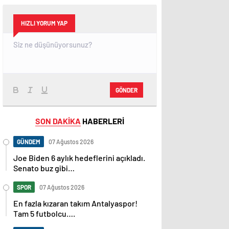
HIZLI YORUM YAP
GÖNDER
SON DAKİKA
HABERLERİ
GÜNDEM
07 Ağustos 2026
Joe Biden 6 aylık hedeflerini açıkladı.
Senato buz gibi…
SPOR
07 Ağustos 2026
En fazla kızaran takım Antalyaspor!
Tam 5 futbolcu….