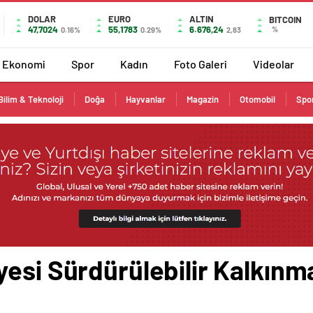
DOLAR
EURO
ALTIN
BITCOIN
47,7024
55,1783
6.676,24
%
0.16%
0.29%
2,83
Ekonomi
Spor
Kadın
Foto Galeri
Videolar
Bilim & Teknoloji
Doğa
Hayvanlar
Magazin
Otomobil
Spo
yesi Sürdürülebilir Kalkınm