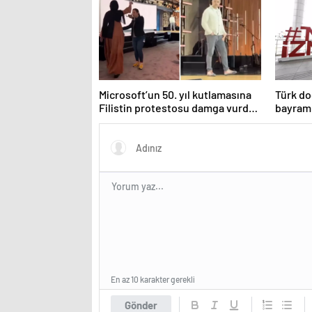
etkinleştirilir?
Microsoft’un 50. yıl kutlamasına
Türk do
Filistin protestosu damga vurdu:
bayramı
Elinizde kan var
En az 10 karakter gerekli
Gönder