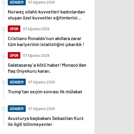
GÜNDEM
07 Ağustos 2026
Norweç silahlı kuvvetleri kadınlardan
oluşan özel kuvvetler eğitimlerini
başlattı.
SPOR
07 Ağustos 2026
Cristiano Ronaldo’nun akıllara zarar
tüm kariyerinin istatistiğini çıkardık !
SPOR
07 Ağustos 2026
Galatasaray’a kötü haber! Monaco’dan
flaş Onyekuru kararı.
GÜNDEM
07 Ağustos 2026
Trump’tan seçim sonrası ilk mülakat
GÜNDEM
07 Ağustos 2026
Avusturya başbakanı Sebastian Kurz
ile ilgili bilinmeyenler