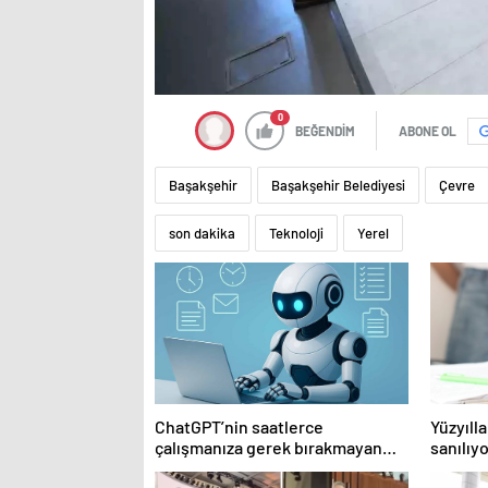
0
BEĞENDİM
ABONE OL
Başakşehir
Başakşehir Belediyesi
Çevre
son dakika
Teknoloji
Yerel
ChatGPT’nin saatlerce
Yüzyılla
çalışmanıza gerek bırakmayan
sanılı
yeni ücretsiz aracı… Nasıl
sistemin