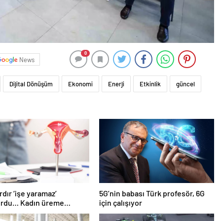
0
News
Dijital Dönüşüm
Ekonomi
Enerji
Etkinlik
güncel
rdır ‘işe yaramaz’
5G’nin babası Türk profesör, 6G
yordu… Kadın üreme
için çalışıyor
de kilit rol oynayabilir