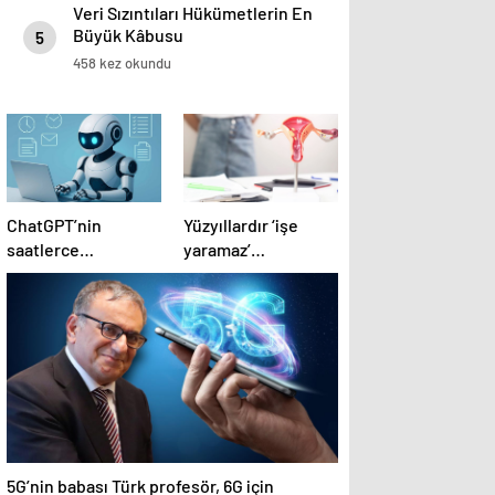
Veri Sızıntıları Hükümetlerin En
Büyük Kâbusu
5
458 kez okundu
ChatGPT’nin
Yüzyıllardır ‘işe
saatlerce
yaramaz’
çalışmanıza gerek
sanılıyordu… Kadın
bırakmayan yeni
üreme sisteminde
ücretsiz aracı…
kilit rol oynayabilir
Nasıl etkinleştirilir?
5G’nin babası Türk profesör, 6G için