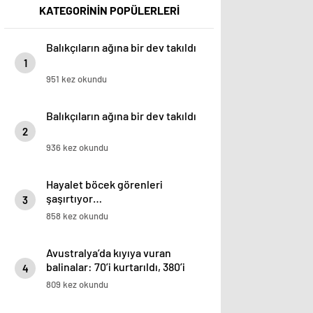
KATEGORİNİN POPÜLERLERİ
Balıkçıların ağına bir dev takıldı
1
951 kez okundu
Balıkçıların ağına bir dev takıldı
2
936 kez okundu
Hayalet böcek görenleri
şaşırtıyor…
3
858 kez okundu
Avustralya’da kıyıya vuran
balinalar: 70’i kurtarıldı, 380’i
4
öldü
809 kez okundu