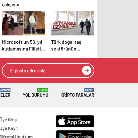
çalışıyor
Microsoft’un 50. yıl
Türk doğal taş
kutlamasına Filistin
sektörünün
protestosu damga
bayramı 9 Nisan’da
vurdu: Elinizde kan
başlıyor
var
KONOMİ
TRAFİK
CANLI
TELER
YOL DURUMU
KRIPTO PARALAR
Üye Giriş
Üye Kayıt
Şifremi Unuttum