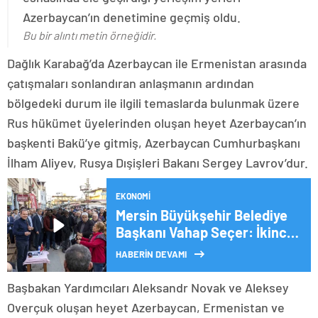
Azerbaycan’ın denetimine geçmiş oldu.
Bu bir alıntı metin örneğidir.
Dağlık Karabağ’da Azerbaycan ile Ermenistan arasında
çatışmaları sonlandıran anlaşmanın ardından
bölgedeki durum ile ilgili temaslarda bulunmak üzere
Rus hükümet üyelerinden oluşan heyet Azerbaycan’ın
başkenti Bakü’ye gitmiş, Azerbaycan Cumhurbaşkanı
İlham Aliyev, Rusya Dışişleri Bakanı Sergey Lavrov’dur.
EKONOMI
Mersin Büyükşehir Belediye
Başkanı Vahap Seçer: İkinci
5 yılda daha güzel işler
HABERİN DEVAMI
olacak
Başbakan Yardımcıları Aleksandr Novak ve Aleksey
Overçuk oluşan heyet Azerbaycan, Ermenistan ve