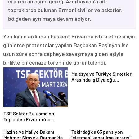
erdiren anlaşma gereği Azerbaycan’a ait
topraklarda bulunan Ermeni siviller ve askerler,
bölgeden ayrılmaya devam ediyor.
Yenilginin ardından başkent Erivan’da istifa etmesi için
günlerce protestolar yapılan Başbakan Paşinyan ise
uzun süre sonra cepheye savaşmaya giden eşiyle
birlikte bir cenaze töreninde görüntülendi.
Malezya ve Türkiye Şirketleri
Arasında İş Diyaloğu
Toplantısı Gerçekleştirildi
TSE Sektör Buluşmaları
Toplantısı Erzurum’da
Gerçekleştirildi
Hazine ve Maliye Bakanı
Tekirdağ’da 63 pansiyon
Mehmet Şimşek, Batman’da
işletmesi kapatılma kararıyla