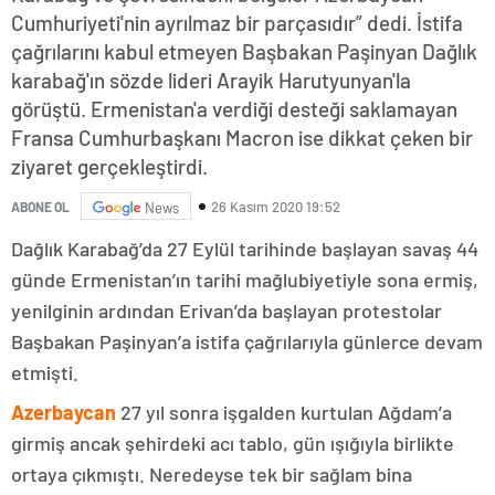
Cumhuriyeti'nin ayrılmaz bir parçasıdır” dedi. İstifa
çağrılarını kabul etmeyen Başbakan Paşinyan Dağlık
karabağ'ın sözde lideri Arayik Harutyunyan'la
görüştü. Ermenistan'a verdiği desteği saklamayan
Fransa Cumhurbaşkanı Macron ise dikkat çeken bir
ziyaret gerçekleştirdi.
26 Kasım 2020 19:52
ABONE OL
News
Dağlık Karabağ’da 27 Eylül tarihinde başlayan savaş 44
günde Ermenistan’ın tarihi mağlubiyetiyle sona ermiş,
yenilginin ardından Erivan’da başlayan protestolar
Başbakan Paşinyan’a istifa çağrılarıyla günlerce devam
etmişti.
Azerbaycan
27 yıl sonra işgalden kurtulan Ağdam’a
girmiş ancak şehirdeki acı tablo, gün ışığıyla birlikte
ortaya çıkmıştı. Neredeyse tek bir sağlam bina