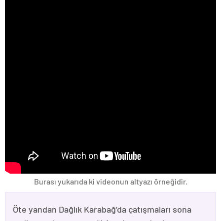
Burası yukarıda ki videonun altyazı örneğidir.
Öte yandan Dağlık Karabağ’da çatışmaları sona