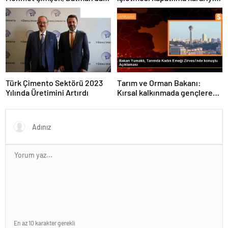
medikal malzeme üretimi
karşı karşıya
yapacak bir fabrikanın
açılışını gerçekleştirdi
Türk Çimento Sektörü 2023
Tarım ve Orman Bakanı:
Yılında Üretimini Artırdı
Kırsal kalkınmada gençlere
ve kadınlara pozitif ayrımcılık
yapıyoruz
En az 10 karakter gerekli