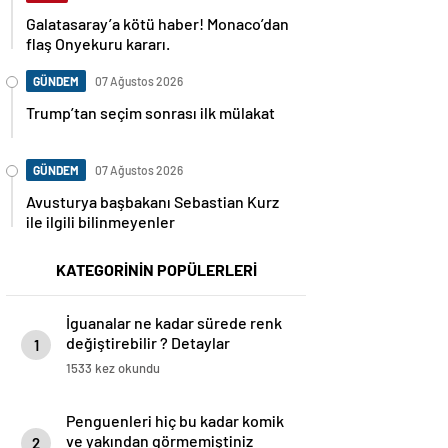
Galatasaray’a kötü haber! Monaco’dan
flaş Onyekuru kararı.
GÜNDEM
07 Ağustos 2026
Trump’tan seçim sonrası ilk mülakat
GÜNDEM
07 Ağustos 2026
Avusturya başbakanı Sebastian Kurz
ile ilgili bilinmeyenler
KATEGORİNİN POPÜLERLERİ
İguanalar ne kadar sürede renk
değiştirebilir ? Detaylar
1
burada…
1533 kez okundu
Penguenleri hiç bu kadar komik
ve yakından görmemiştiniz
2