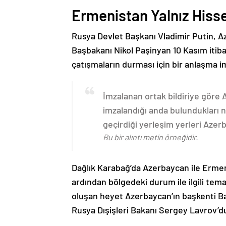
Ermenistan Yalnız Hiss
Rusya Devlet Başkanı Vladimir Putin, 
Başbakanı Nikol Paşinyan 10 Kasım itib
çatışmaların durması için bir anlaşma i
İmzalanan ortak bildiriye göre
imzalandığı anda bulundukları n
geçirdiği yerleşim yerleri Aze
Bu bir alıntı metin örneğidir.
Dağlık Karabağ’da Azerbaycan ile Erme
ardından bölgedeki durum ile ilgili t
oluşan heyet Azerbaycan’ın başkenti B
Rusya Dışişleri Bakanı Sergey Lavrov’d