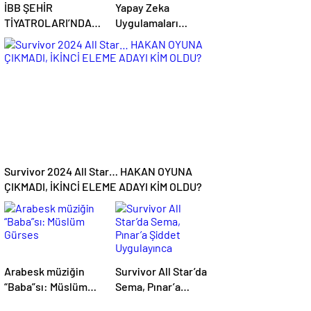
İBB ŞEHİR
Yapay Zeka
TİYATROLARI’NDA
Uygulamaları
BU HAFTA!
Hayatımızın Önemli
Bir Parçası Haline
Geliyor
Survivor 2024 All Star… HAKAN OYUNA
ÇIKMADI, İKİNCİ ELEME ADAYI KİM OLDU?
Arabesk müziğin
Survivor All Star’da
“Baba”sı: Müslüm
Sema, Pınar’a
Gürses
Şiddet Uygulayınca