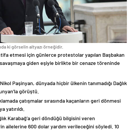
da ki görselin altyazı örneğidir.
stifa etmesi için günlerce protestolar yapılan Başbakan
avaşmaya giden eşiyle birlikte bir cenaze töreninde
 Nikol Paşinyan, dünyada hiçbir ülkenin tanımadığı Dağlık
unyan’la görüştü.
çıklamada çatışmalar sırasında kaçanların geri dönmesi
 yatırıldı.
lık Karabağ’a geri döndüğü bilgisini veren
n ailelerine 600 dolar yardım verileceğini söyledi. 10