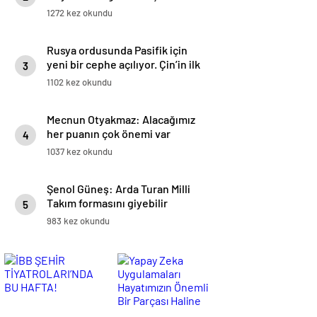
1272 kez okundu
Rusya ordusunda Pasifik için
yeni bir cephe açılıyor. Çin’in ilk
3
tepkisi!
1102 kez okundu
Mecnun Otyakmaz: Alacağımız
her puanın çok önemi var
4
1037 kez okundu
Şenol Güneş: Arda Turan Milli
Takım formasını giyebilir
5
983 kez okundu