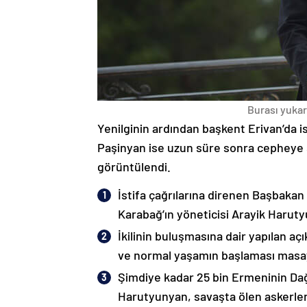
Burası yukarı
Yenilginin ardından başkent Erivan’da i
Paşinyan ise uzun süre sonra cepheye s
görüntülendi.
İstifa çağrılarına direnen Başbakan
Karabağ’ın yöneticisi Arayik Haruty
İkilinin buluşmasına dair yapılan a
ve normal yaşamın başlaması masaya
Şimdiye kadar 25 bin Ermeninin Dağ
Harutyunyan, savaşta ölen askerleri