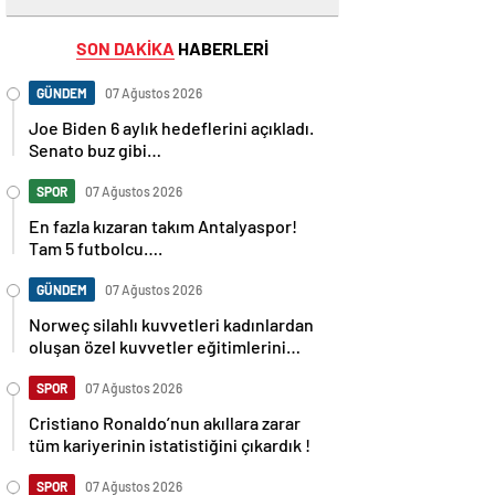
SON DAKİKA
HABERLERİ
GÜNDEM
07 Ağustos 2026
Joe Biden 6 aylık hedeflerini açıkladı.
Senato buz gibi…
SPOR
07 Ağustos 2026
En fazla kızaran takım Antalyaspor!
Tam 5 futbolcu….
GÜNDEM
07 Ağustos 2026
Norweç silahlı kuvvetleri kadınlardan
oluşan özel kuvvetler eğitimlerini
başlattı.
SPOR
07 Ağustos 2026
Cristiano Ronaldo’nun akıllara zarar
tüm kariyerinin istatistiğini çıkardık !
SPOR
07 Ağustos 2026