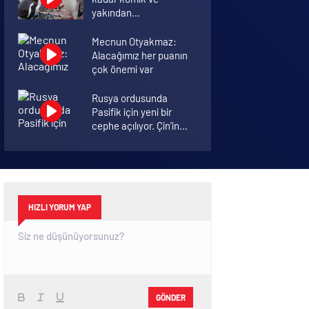
yakından
görmemiştiniz
Mecnun Otyakmaz:
Alacağımız her puanın
çok önemi var
Rusya ordusunda
Pasifik için yeni bir
cephe açılıyor. Çin’in
ilk tepkisi!
Şenol Güneş: Arda
Turan Milli Takım
formasını giyebilir
HIZLI YORUM YAP
GÖNDER