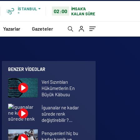
İMSAK'A
İSTANBUL
02:00
KALAN SÜRE
°
Yazarlar
Gazeteler
BENZER VIDEOLAR
Veri Sızıntıları
Hükümetlerin En
Büyük Kâbusu
İguanalar ne kadar
sürede renk
değiştirebilir ?
Detaylar burada…
Penguenleri hiç bu
kadar komik ve