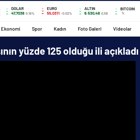
DOLAR
EURO
ALTIN
BITCOIN
47,7038
55,0311
6.530,46
%
0.16%
-0.02%
0,58
Ekonomi
Spor
Kadın
Foto Galeri
Videolar
nın yüzde 125 olduğu ili açıkladı