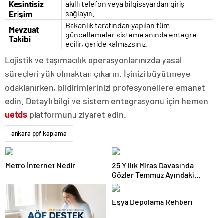
Kesintisiz
akıllı telefon veya bilgisayardan giriş
sağlayın.
Erişim
Bakanlık tarafından yapılan tüm
Mevzuat
güncellemeler sisteme anında entegre
Takibi
edilir, geride kalmazsınız.
Lojistik ve taşımacılık operasyonlarınızda yasal
süreçleri yük olmaktan çıkarın. İşinizi büyütmeye
odaklanırken, bildirimlerinizi profesyonellere emanet
edin. Detaylı bilgi ve sistem entegrasyonu için hemen
uetds
platformunu ziyaret edin.
ankara ppf kaplama
Metro İnternet Nedir
25 Yıllık Miras Davasında
Gözler Temmuz Ayındaki
Karar Duruşmasına Çevrildi
Eşya Depolama Rehberi