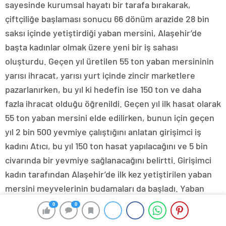
sayesinde kurumsal hayatı bir tarafa bırakarak,
çiftçiliğe başlaması sonucu 66 dönüm arazide 28 bin
saksı içinde yetiştirdiği yaban mersini, Alaşehir’de
başta kadınlar olmak üzere yeni bir iş sahası
oluşturdu. Geçen yıl üretilen 55 ton yaban mersininin
yarısı ihracat, yarısı yurt içinde zincir marketlere
pazarlanırken, bu yıl ki hedefin ise 150 ton ve daha
fazla ihracat olduğu öğrenildi. Geçen yıl ilk hasat olarak
55 ton yaban mersini elde edilirken, bunun için geçen
yıl 2 bin 500 yevmiye çalıştığını anlatan girişimci iş
kadını Atıcı, bu yıl 150 ton hasat yapılacağını ve 5 bin
civarında bir yevmiye sağlanacağını belirtti. Girişimci
kadın tarafından Alaşehir’de ilk kez yetiştirilen yaban
mersini meyvelerinin budamaları da başladı. Yaban
mersininin ilçede yeni bir ürün olması nedeniyle önce
0
0
budama ve toplama eğitimi verildiği ve ardından da