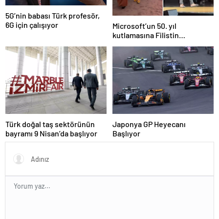
5G’nin babası Türk profesör,
6G için çalışıyor
Microsoft’un 50. yıl
kutlamasına Filistin
protestosu damga vurdu:
Elinizde kan var
Türk doğal taş sektörünün
Japonya GP Heyecanı
bayramı 9 Nisan’da başlıyor
Başlıyor