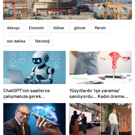
Akkuyu
Ekonomi
Gülnar
güncel
Mersin
son dakika
Teknoloji
ChatGPT’nin saatlerce
Yüzyıllardır ‘işe yaramaz’
çalışmanıza gerek
sanılıyordu… Kadın üreme
bırakmayan yeni ücretsiz
sisteminde kilit rol
aracı… Nasıl etkinleştirilir?
oynayabilir