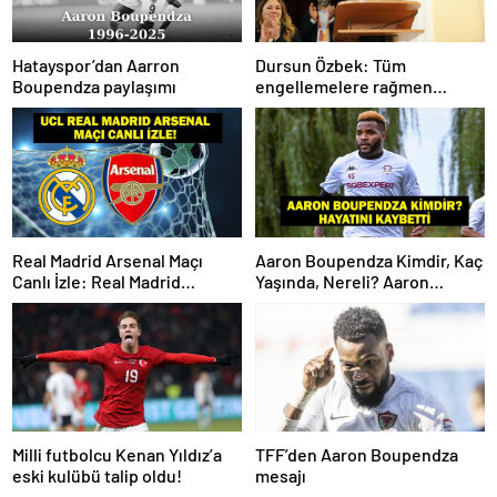
Hatayspor’dan Aarron
Dursun Özbek: Tüm
Boupendza paylaşımı
engellemelere rağmen
hedefimize ilerliyoruz
Real Madrid Arsenal Maçı
Aaron Boupendza Kimdir, Kaç
Canlı İzle: Real Madrid
Yaşında, Nereli? Aaron
Arsenal Maçı Hangi Kanalda?
Boupendza neden öldü?
Real Madrid Arsenal Maçı Ne
Süper Lig’in eski gol kralı
Zaman, Saat Kaçta? İşte Maç
hayatını kaybetti!
Kadrosu
Milli futbolcu Kenan Yıldız’a
TFF’den Aaron Boupendza
eski kulübü talip oldu!
mesajı