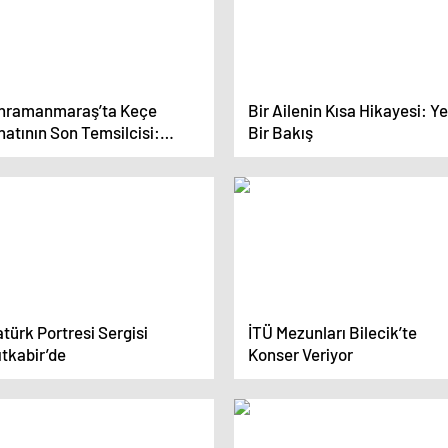
hramanmaraş’ta Keçe
Bir Ailenin Kısa Hikayesi: Ye
atının Son Temsilcisi:
Bir Bakış
yri Geceyatar
türk Portresi Sergisi
İTÜ Mezunları Bilecik’te
tkabir’de
Konser Veriyor