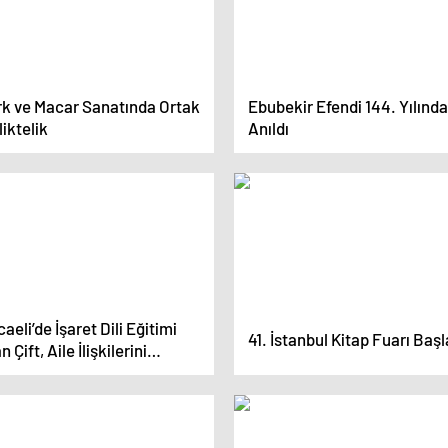
rk ve Macar Sanatında Ortak
Ebubekir Efendi 144. Yılında
liktelik
Anıldı
aeli’de İşaret Dili Eğitimi
41. İstanbul Kitap Fuarı Başl
n Çift, Aile İlişkilerini
çlendirdi