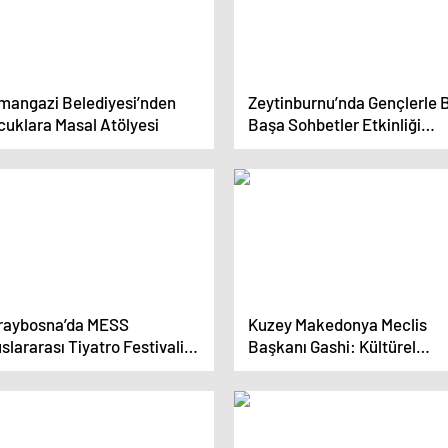
mangazi Belediyesi’nden
Zeytinburnu’nda Gençlerle 
cuklara Masal Atölyesi
Başa Sohbetler Etkinliği
Gerçekleşti
raybosna’da MESS
Kuzey Makedonya Meclis
slararası Tiyatro Festivali
Başkanı Gashi: Kültürel
ze’yi Anlatıyor
İşbirliğimizle Geleceği
Tasarlıyoruz