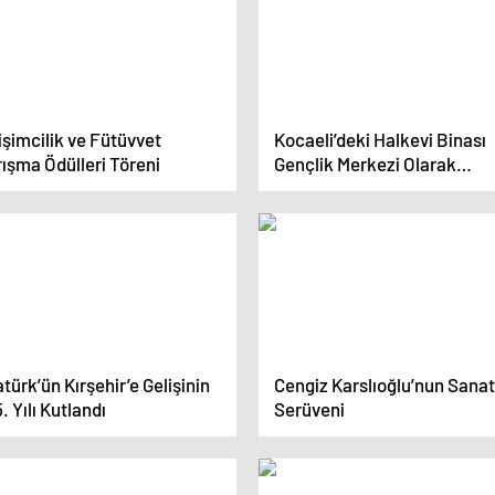
işimcilik ve Fütüvvet
Kocaeli’deki Halkevi Binası
ışma Ödülleri Töreni
Gençlik Merkezi Olarak
Yeniden Faaliyete Geçti
türk’ün Kırşehir’e Gelişinin
Cengiz Karslıoğlu’nun Sanat
. Yılı Kutlandı
Serüveni