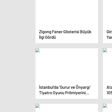
Zigong Fener Gösterisi Büyük
Gir
İlgi Gördü
Yar
İstanbul’da ‘Gurur ve Önyargı’
Ata
Tiyatro Oyunu Prömiyerini
105
Yaptı