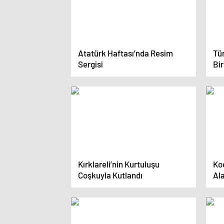
Atatürk Haftası’nda Resim
Tü
Sergisi
Bir
Kırklareli’nin Kurtuluşu
Koc
Coşkuyla Kutlandı
Ala
Gü