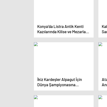
Konya’da Listra Antik Kenti
Ka
Kazılarında Kilise ve Mezarlar
San
Ortaya Çıktı
Ha
İkiz Kardeşler Alpagut İçin
Ata
Dünya Şampiyonasına
Anı
Hazırlanıyor