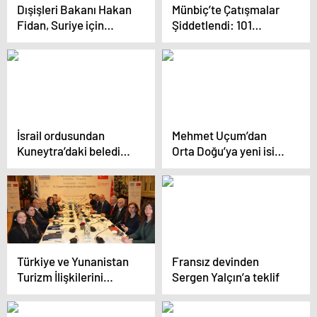
Dışişleri Bakanı Hakan
Münbiç’te Çatışmalar
Fidan, Suriye için
Şiddetlendi: 101
umutlu mesajlar verdi
Savaşçı Hayatını
Kaybetti
İsrail ordusundan
Mehmet Uçum’dan
Kuneytra’daki belediye
Orta Doğu’ya yeni isim
binasına baskın
önerisi
Türkiye ve Yunanistan
Fransız devinden
Turizm İlişkilerini
Sergen Yalçın’a teklif
Güçlendiriyor