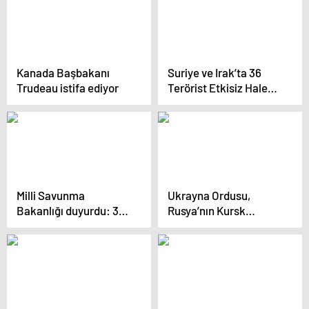
Kanada Başbakanı
Suriye ve Irak’ta 36
Trudeau istifa ediyor
Terörist Etkisiz Hale
Getirildi
Milli Savunma
Ukrayna Ordusu,
Bakanlığı duyurdu: 36
Rusya’nın Kursk
terörist etkisiz hale
Bölgesine Saldırıya
getirildi
Geçti