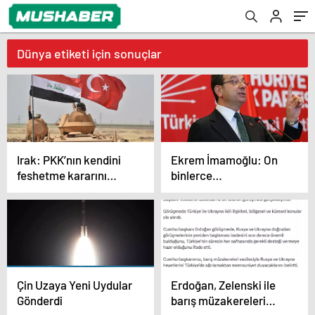
Dünya etiketi için sonuçlar
Irak: PKK’nın kendini
Ekrem İmamoğlu: On
feshetme kararını
binlerce
memnuniyetle
vatandaşımızın
karşılıyoruz
hayatına mal olan
dönemin kapanmasına
çok sevindim
Çin Uzaya Yeni Uydular
Erdoğan, Zelenski ile
Gönderdi
barış müzakereleri