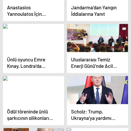
Anastasios
Jandarma’dan Yangın
Yannoulatos İçin
İddialarına Yanıt
Cenaze Töreni
Ünlü oyuncu Emre
Uluslararası Temiz
Kınay, Londra’da
Enerji Günü’nde Acil
emlakçı oldu
Eylem Çağrısı
Ödül töreninde ünlü
Scholz: Trump,
şarkıcının silikonları
Ukrayna’ya yardımı
patladı!
durdurmayacak