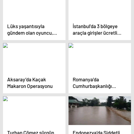
Lüks yaşantısıyla
İstanbul’da 3 bölgeye
gündem olan oyuncu,
araçla girişler ücretli
uyuşturucu
olacak
kaçakcılığından
yakalandı
Aksaray’da Kaçak
Romanya’da
Makaron Operasyonu
Cumhurbaşkanlığı
Seçim Sonuçları
Yeniden Sayılacak
Turhan Çömez sürgün
Endonezya’da Şiddetli