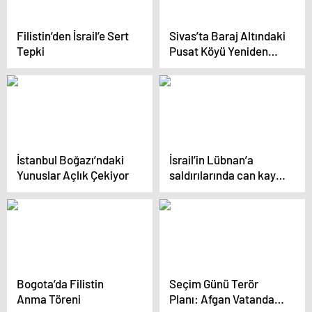
Filistin’den İsrail’e Sert
Sivas’ta Baraj Altındaki
Tepki
Pusat Köyü Yeniden
Ortaya Çıktı
İstanbul Boğazı’ndaki
İsrail’in Lübnan’a
Yunuslar Açlık Çekiyor
saldırılarında can kaybı
artıyor
Bogota’da Filistin
Seçim Günü Terör
Anma Töreni
Planı: Afgan Vatandaşı