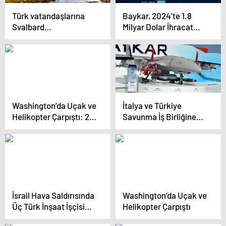
Türk vatandaşlarına
Baykar, 2024’te 1.8
Svalbard
Milyar Dolar İhracat
takımadalarında mülk
Yaptı
edinme ve oturma
hakkı tanındı
Washington’da Uçak ve
İtalya ve Türkiye
Helikopter Çarpıştı: 28
Savunma İş Birliğine
Ölü
Gidiyor
İsrail Hava Saldırısında
Washington’da Uçak ve
Üç Türk İnşaat İşçisi
Helikopter Çarpıştı
Hayatını Kaybetti