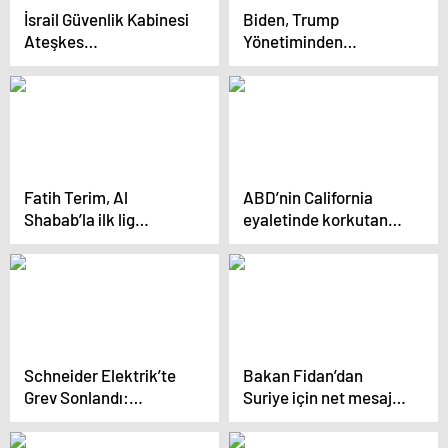
İsrail Güvenlik Kabinesi
Biden, Trump
Ateşkes
Yönetiminden
Görüşmelerine Başladı
Kaliforniya
Yangınlarına Müdahale
İçin Devam Eden
Odaklanmayı Diler
Fatih Terim, Al
ABD’nin California
Shabab’la ilk lig
eyaletinde korkutan
maçına çıkıyor
yangın: 30 bin kişiye
tahliye emri verildi
Schneider Elektrik’te
Bakan Fidan’dan
Grev Sonlandı:
Suriye için net mesaj:
Anlaşma Sağlandı ve
Savaştan kaçmayız
Ücretler Belirlendi