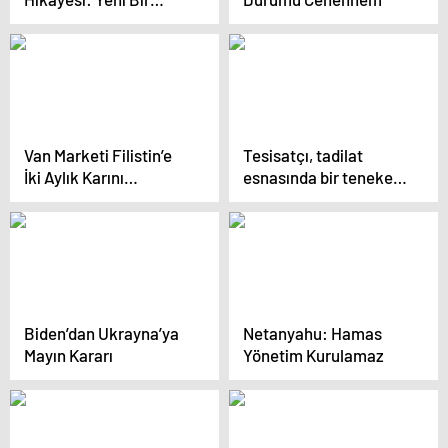
Bakış
Van Marketi Filistin’e
Tesisatçı, tadilat
İki Aylık Karını
esnasında bir teneke
Bağışlıyor
altın buldu! İşte
kendisine düşen pay
Biden’dan Ukrayna’ya
Netanyahu: Hamas
Mayın Kararı
Yönetim Kurulamaz