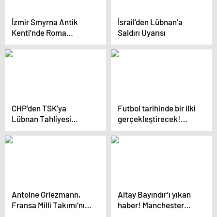
İzmir Smyrna Antik
İsrail’den Lübnan’a
Kenti’nde Roma
Saldırı Uyarısı
Dönemi’ne Ait Eserler
Bulundu
CHP’den TSK’ya
Futbol tarihinde bir ilki
Lübnan Tahliyesi
gerçekleştirecek!
Önemi Vurgusu
Cristiano Ronaldo ile
görüşmeler başladı
Antoine Griezmann,
Altay Bayındır’ı yıkan
Fransa Milli Takımı’nı
haber! Manchester
bırkatı
United’daki geleceği