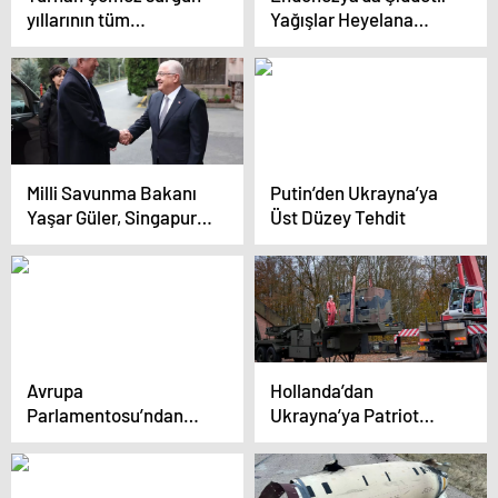
yıllarının tüm
Yağışlar Heyelana
detaylarını
Neden Oldu: 7 Ölü
Haberler.com’a anlattı:
Hapishaneye
girseydim canlı
çıkamazdım
Milli Savunma Bakanı
Putin’den Ukrayna’ya
Yaşar Güler, Singapurlu
Üst Düzey Tehdit
Bakan ile Görüştü
Avrupa
Hollanda’dan
Parlamentosu’ndan
Ukrayna’ya Patriot
Gürcistan’daki
Sistemleri
Seçimlere Yeniden
Yapılması Çağrısı