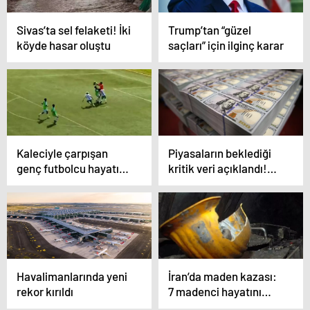
Sivas’ta sel felaketi! İki
Trump’tan “güzel
köyde hasar oluştu
saçları” için ilginç karar
Kaleciyle çarpışan
Piyasaların beklediği
genç futbolcu hayatını
kritik veri açıklandı!
kaybetti
Beklenen olmadı
Havalimanlarında yeni
İran’da maden kazası:
rekor kırıldı
7 madenci hayatını
kaybetti