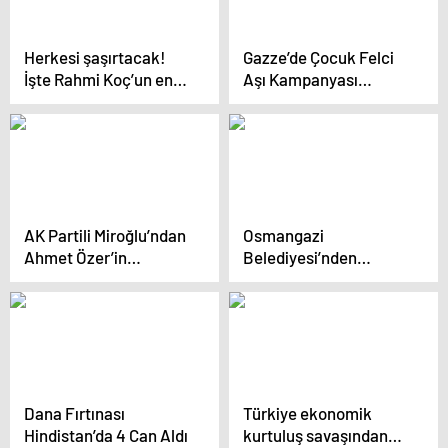
Herkesi şaşırtacak!
Gazze’de Çocuk Felci
İşte Rahmi Koç’un en
Aşı Kampanyası
büyük hayali
Yeniden Başladı
AK Partili Miroğlu’ndan
Osmangazi
Ahmet Özer’in
Belediyesi’nden
tutuklanmasına tepki:
Çocuklara Masal
Çözüm etkilenmez
Atölyesi
diyenler yanılıyor
Dana Fırtınası
Türkiye ekonomik
Hindistan’da 4 Can Aldı
kurtuluş savaşından