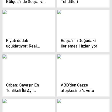
Bölgesi’nde Sosyal ve
Tehditleri
Ekonomik Gelişmeler
Fiyatı dudak
Rusya’nın Doğudaki
uçuklatıyor: Real
İlerlemesi Hızlanıyor
Madrid, soyunma
odasındaki dolapları
satışa çıkardı
Orban: Savaşın En
ABD’den Gazze
Tehlikeli İki Ayı
ateşkesine 4. veto
Önümüzde