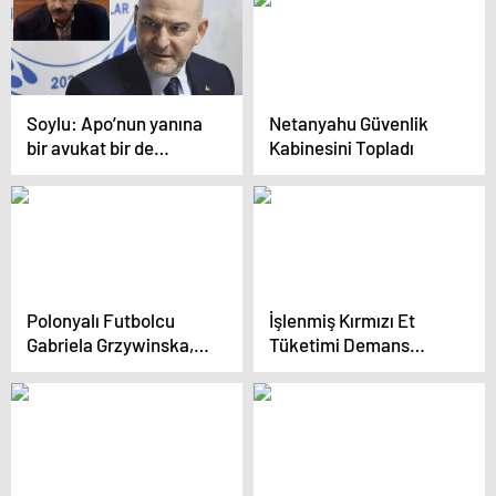
Soylu: Apo’nun yanına
Netanyahu Güvenlik
bir avukat bir de
Kabinesini Topladı
telefon koyun, örgütü
dağıtır
Polonyalı Futbolcu
İşlenmiş Kırmızı Et
Gabriela Grzywinska,
Tüketimi Demans
Rusya’da Ölüm
Riskini Artırıyor
Tehditleri Aldığını
Açıkladı