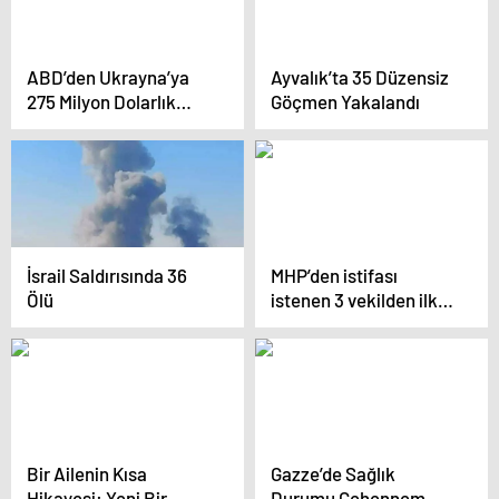
ABD’den Ukrayna’ya
Ayvalık’ta 35 Düzensiz
275 Milyon Dolarlık
Göçmen Yakalandı
Askeri Yardım
İsrail Saldırısında 36
MHP’den istifası
Ölü
istenen 3 vekilden ilk
açıklama geldi:
Liderimizin emrindeyiz
Bir Ailenin Kısa
Gazze’de Sağlık
Hikayesi: Yeni Bir
Durumu Cehennem