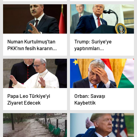
hakkında görüştü
Numan Kurtulmuş’tan
Trump: Suriye’ye
PKK’nın fesih kararına
yaptırımları
ilk yorum: Yasama ve
kaldırabiliriz
yürütme sorumlulukla
hareket etmeli
Papa Leo Türkiye’yi
Orban: Savaşı
Ziyaret Edecek
Kaybettik