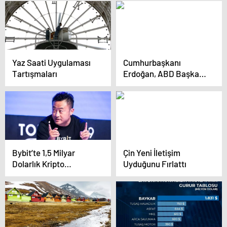
vurdu: Elinizde kan var
Geliyor
Yaz Saati Uygulaması
Cumhurbaşkanı
Tartışmaları
Erdoğan, ABD Başkanı
Trump ile görüştü
Bybit’te 1,5 Milyar
Çin Yeni İletişim
Dolarlık Kripto
Uyduğunu Fırlattı
Soygunu