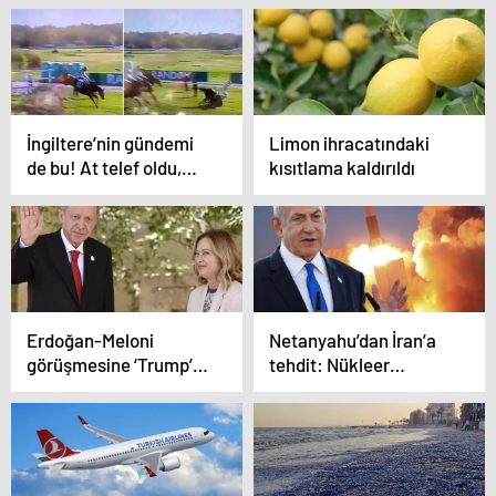
İngiltere’nin gündemi
Limon ihracatındaki
de bu! At telef oldu,
kısıtlama kaldırıldı
jokey hedef tahtasında
Erdoğan-Meloni
Netanyahu’dan İran’a
görüşmesine ‘Trump’
tehdit: Nükleer
engeli
anlaşma
sağlanamazsa askeri
seçeneğe yöneleceğiz