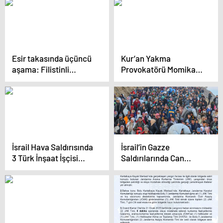
Esir takasında üçüncü
Kur’an Yakma
aşama: Filistinli
Provokatörü Momika
esirleri taşıyan araçlar
Öldürüldü
Batı Şeria’da
İsrail Hava Saldırısında
İsrail’in Gazze
3 Türk İnşaat İşçisi
Saldırılarında Can
Hayatını Kaybetti
Kaybı 47 Bin 460’a
Ulaştı