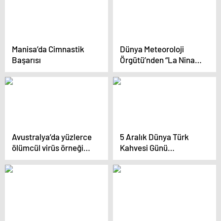
Manisa’da Cimnastik
Dünya Meteoroloji
Başarısı
Örgütü’nden “La Nina”
açıklaması
Avustralya’da yüzlerce
5 Aralık Dünya Türk
ölümcül virüs örneği
Kahvesi Günü
kayboldu
Lefkoşa’da Kutlandı