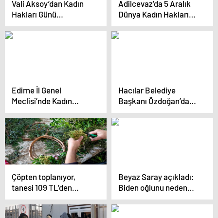
Vali Aksoy’dan Kadın
Adilcevaz’da 5 Aralık
Hakları Günü
Dünya Kadın Hakları
Kutlaması
Günü Etkinliği
Edirne İl Genel
Hacılar Belediye
Meclisi’nde Kadın
Başkanı Özdoğan’dan
Hakları Günü Kutlandı
Kadın Hakları Günü
Mesajı
Çöpten toplanıyor,
Beyaz Saray açıkladı:
tanesi 109 TL’den
Biden oğlunu neden
Avrupa’ya kapış kapış
affetti?
satılıyor