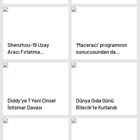
zaferle çıkacak
Shenzhou-19 Uzay
‘Maceracı’ programının
Aracı Fırlatma
sunucusundan da
Alanında
FETÖ elebaşı için
mesaj var
Diddy’ye 7 Yeni Cinsel
Dünya Gıda Günü
İstismar Davası
Bilecik’te Kutlandı