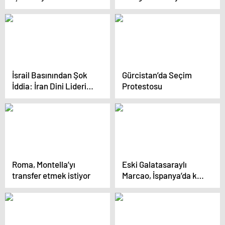
Şampiyonasına
Hazırlanıyor
İsrail Basınından Şok
Gürcistan’da Seçim
İddia: İran Dini Lideri
Protestosu
Hamaney Komada!
Roma, Montella’yı
Eski Galatasaraylı
transfer etmek istiyor
Marcao, İspanya’da kriz
çıkardı