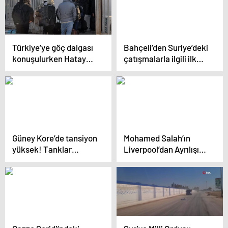
Türkiye’ye göç dalgası
Bahçeli’den Suriye’deki
konuşulurken Hatay
çatışmalarla ilgili ilk
sınırında Suriyeliler
yorum: Esad, Türkiye
memleketlerine
ile ön şartsız temas
dönüyor
kurmalı
Güney Kore’de tansiyon
Mohamed Salah’ın
yüksek! Tanklar
Liverpool’dan Ayrılışı
sokaklara indi, binlerce
Gündemde
kişi Meclis’e gidiyor