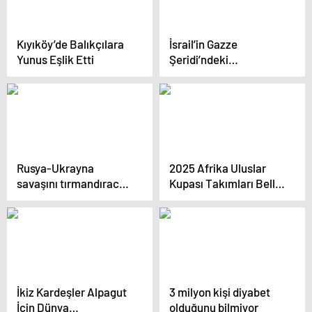
Kıyıköy’de Balıkçılara
İsrail’in Gazze
Yunus Eşlik Etti
Şeridi’ndeki
saldırılarında 16
Filistinli öldü
Rusya-Ukrayna
2025 Afrika Uluslar
savaşını tırmandıracak
Kupası Takımları Belli
bir açıklama da
Oldu
Zelenskiy’den: Hepsini
kullanacağız
İkiz Kardeşler Alpagut
3 milyon kişi diyabet
İçin Dünya
olduğunu bilmiyor