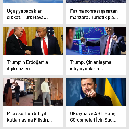
Uçuş yapacaklar
Fırtına sonrası şaşırtan
dikkat! Türk Hava
manzara: Turistik plaj
Yolları (THY) iptal olan
denizanası istilasına
seferleri duyurdu
uğradı
Trump’ın Erdoğan’la
Trump: Çin anlaşma
ilgili sözleri
istiyor, onların
Yunanistan’ı panikletti
aramasını bekliyorum
Microsoft’un 50. yıl
Ukrayna ve ABD Barış
kutlamasına Filistin
Görüşmeleri İçin Suudi
protestosu damga
Arabistan’da Bir Araya