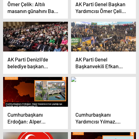
Ömer Çelik: Altılı
AK Parti Genel Başkan
masanın günahını Bay
Yardımcısı Ömer Çelik:
Kemal’e yıktılar
Altılı masanın günahını
Bay Kemal’e yıktılar
AK Parti Denizli’de
AK Parti Genel
belediye başkan
Başkanvekili Efkan
adayları tanıtıldı
Ala: ‘Türkiye bir
facianın eşiğinden
dönmüş’
Cumhurbaşkanı
Cumhurbaşkanı
Erdoğan: Alper
Yardımcısı Yılmaz,
Gezeravcı’nın yaptığı
Doğu ve Güneydoğu
işe ‘turistik gezi’
Anadolu Hemşehri