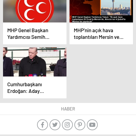
demeleri ayıptır (2)
Buluşması’nda
konuştu Açıklaması
MHP Genel Başkan
MHP’nin açık hava
Yardımcısı Semih
toplantıları Mersin ve
Yalçın, açık hava
Manisa’da
toplantıları
gerçekleştirilecek
düzenleyecek
Cumhurbaşkanı
Erdoğan: Aday
tanıtımları bu hafta
yapılacak
HABER