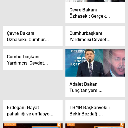
hazırlayacağız
Çevre Bakanı
Özhaseki: Gerçek
belediyecilik neyse onu
göstermek istiyoruz
Çevre Bakanı
Cumhurbaşkanı
Özhaseki: Cumhur
Yardımcısı Cevdet
İttifakı doğru olanı
Yılmaz: ‘Biz, birtakım
yapıyor
başka siyasi anlayışlar
Cumhurbaşkanı
gibi ‘laf ola beri gele’
Yardımcısı Cevdet
yaklaşımıyla hareket
Yılmaz: Muhalefetin Şu
etmiyoruz’
Anki Halini
Görüyorsunuz
Adalet Bakanı
Tunç’tan yerel
yönetimlerin Ankara ile
işbirliği vurgusu
Erdoğan: Hayat
TBMM Başkanvekili
pahalılığı ve enflasyon
Bekir Bozdağ:
sorunlarını çözecek
Türkiye’nin istikrarını
olan yine biziz
bozmak için Erdoğan’ı