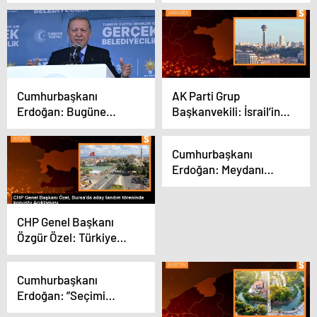
belediyecilik’ AK
İttifakını
Parti’nin kuruluş
destekleyecek
sebebidir
Cumhurbaşkanı
AK Parti Grup
Erdoğan: Bugüne
Başkanvekili: İsrail’in
kadar sadece eser ve
Filistin’deki Fiilleri
hizmet siyaseti yaptık
Uluslararası Hukuka
Cumhurbaşkanı
Aykırıdır
Erdoğan: Meydanı
karanlık hesaplara
bırakmayacağız
CHP Genel Başkanı
Özgür Özel: Türkiye
İttifakı, Türkiye’nin
bütün evlatlarından oy
Cumhurbaşkanı
istiyor
Erdoğan: ”Seçimi
kazandıktan sonra yine