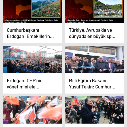
durdurmaktan geçiyor
Cumhurbaşkanı
Türkiye, Avrupa’da ve
Erdoğan: Emeklilerin
dünyada en büyük spor
bayram ikramiyesi 3
tesisi yatırımı yapan
bin liraya çıkacak
ülke konumunda
Erdoğan: CHP’nin
Milli Eğitim Bakanı
yönetimini ele
Yusuf Tekin: Cumhur
geçirmek tek
İttifakı Türkiye’nin
gündemleri
bekası teması üzerine
kuruldu