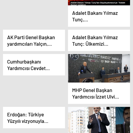
AK Parti’de olacağım”
diyen sirk
Adalet Bakanı Yılmaz
cambazlarına asla
Tunç,
prim vermeyin
Büyükçekmece’ye
Adalet Sarayı müjdesi
AK Parti Genel Başkan
Adalet Bakanı Yılmaz
verdi
yardımcıları Yalçın,
Tunç: Ülkemizi
Yavuz ve Kandemir,
büyütmeye ve
Sakarya mitinginde
ekonomiyi
Cumhurbaşkanı
konuştu Açıklaması
geliştirmeye devam
Yardımcısı Cevdet
edeceğiz
Yılmaz: ‘Milli muharip
uçağımız KAAN
eleştirilere cevap verdi’
MHP Genel Başkan
Yardımcısı İzzet Ulvi
Yönter: İstanbul’a
Cumhur İttifakı mühür
Erdoğan: Türkiye
vursun
Yüzyılı vizyonuyla
şehirlerimizi geleceğe