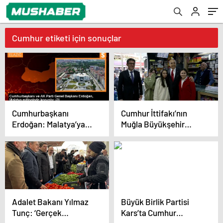
Cumhur etiketi için sonuçlar
Cumhurbaşkanı
Cumhur İttifakı’nın
Erdoğan: Malatya’ya
Muğla Büyükşehir
yapılan yatırımlar
Belediye Başkan Adayı
anlatmakla bitmiyor
Aydın Ayaydın,
Fethiye’de Esnaf
Ziyaretlerinde Bulundu
Adalet Bakanı Yılmaz
Büyük Birlik Partisi
Tunç: ‘Gerçek
Kars’ta Cumhur